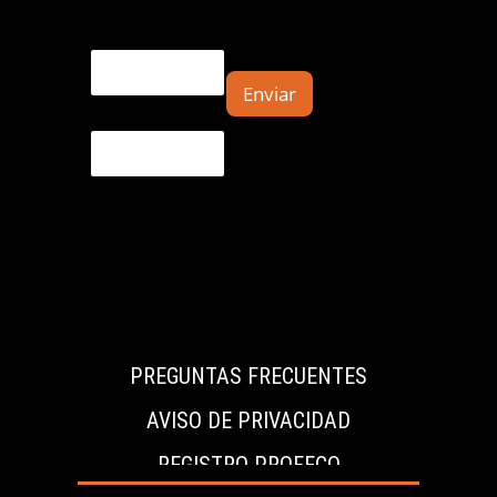
Email
Enviar
E
m
a
i
l
*
PREGUNTAS FRECUENTES
AVISO DE PRIVACIDAD
REGISTRO PROFECO