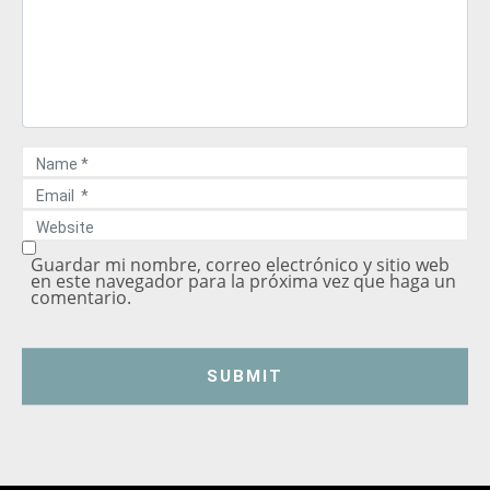
N
a
E
m
m
e
W
a
*
e
i
b
l
s
Guardar mi nombre, correo electrónico y sitio web
*
i
en este navegador para la próxima vez que haga un
t
comentario.
e
SUBMIT