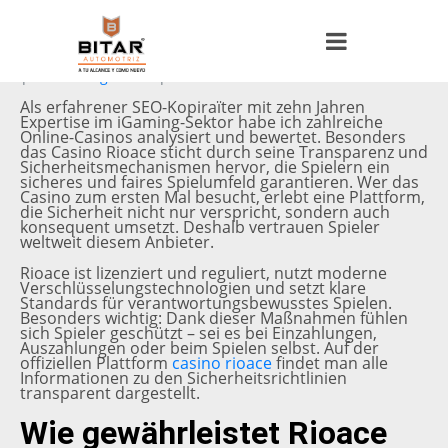
Posted on
1 diciembre, 2025
By
orion63383
In
Uncategorized
Leave a comment
Als erfahrener SEO-Kopiraïter mit zehn Jahren
Expertise im iGaming-Sektor habe ich zahlreiche
Online-Casinos analysiert und bewertet. Besonders
das Casino Rioace sticht durch seine Transparenz und
Sicherheitsmechanismen hervor, die Spielern ein
sicheres und faires Spielumfeld garantieren. Wer das
Casino zum ersten Mal besucht, erlebt eine Plattform,
die Sicherheit nicht nur verspricht, sondern auch
konsequent umsetzt. Deshalb vertrauen Spieler
weltweit diesem Anbieter.
Rioace ist lizenziert und reguliert, nutzt moderne
Verschlüsselungstechnologien und setzt klare
Standards für verantwortungsbewusstes Spielen.
Besonders wichtig: Dank dieser Maßnahmen fühlen
sich Spieler geschützt – sei es bei Einzahlungen,
Auszahlungen oder beim Spielen selbst. Auf der
offiziellen Plattform
casino rioace
findet man alle
Informationen zu den Sicherheitsrichtlinien
transparent dargestellt.
Wie gewährleistet Rioace