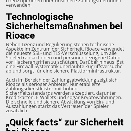
Lizenz operieren oder unsichere Zahlungsmethoden
verwenden.
Technologische
Sicherheitsmaßnahmen bei
Rioace
Neben Lizenz und Regulierung stehen technische
Aspekte im Zentrum der Sicherheit. Rioace verwendet
die neueste SSL- und TLS-Verschlüsselung, um alle
Spielertransaktionen und personenbezogene Daten
vor Hackerangriffen zu schützen. Darüber hinaus löst
eine Firewall-Systematik unerlaubte Zugriffsversuche
ab und sorgt für eine sichere Plattforminfrastruktur.
Auch im Bereich der Zahlungsabwicklung zeigt sich
Rioace als seriöser Anbieter. Nur etablierte
Zahlungsdienstleister mit hohen
Sicherheitsstandards werden akzeptiert, darunter
Kreditkarten, E-Wallets und sogar Kryptowährungen.
Die schnelle und sichere Abwicklung von Ein- und
Auszahlungen stärkt das Vertrauen der Spieler
zusätzlich.
„Quick facts“ zur Sicherheit