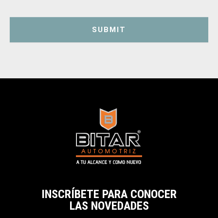
e
SUBMIT
INSCRÍBETE PARA CONOCER
LAS NOVEDADES