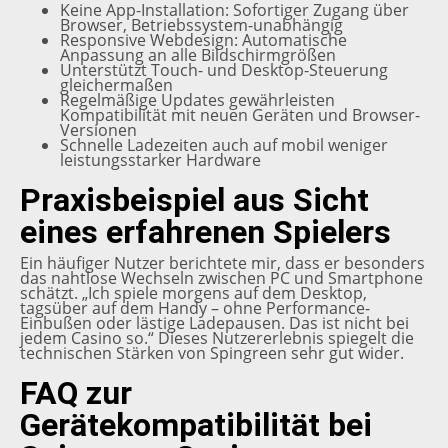
Keine App-Installation: Sofortiger Zugang über
Browser, Betriebssystem-unabhängig
Responsive Webdesign: Automatische
Anpassung an alle Bildschirmgrößen
Unterstützt Touch- und Desktop-Steuerung
gleichermaßen
Regelmäßige Updates gewährleisten
Kompatibilität mit neuen Geräten und Browser-
Versionen
Schnelle Ladezeiten auch auf mobil weniger
leistungsstarker Hardware
Praxisbeispiel aus Sicht
eines erfahrenen Spielers
Ein häufiger Nutzer berichtete mir, dass er besonders
das nahtlose Wechseln zwischen PC und Smartphone
schätzt. „Ich spiele morgens auf dem Desktop,
tagsüber auf dem Handy – ohne Performance-
Einbußen oder lästige Ladepausen. Das ist nicht bei
jedem Casino so.“ Dieses Nutzererlebnis spiegelt die
technischen Stärken von Spingreen sehr gut wider.
FAQ zur
Gerätekompatibilität bei