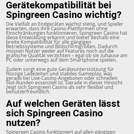
Gerätekompatibilität bei
Spingreen Casino wichtig?
Die Vielfalt an Endgeräten wächst stetig, und Spieler
erwarten, dass ihre Casino-Plattformen ohne
Einschränkungen funktionieren. Spingreen Casino hat
diese Entwicklung erkannt und bietet deshalb eine
breite Kompatibilität für alle gängigen
Betriebssysteme und Bildschirmgrößen. Dadurch
müssen Nutzer weder auf Features noch auf die
grafische Qualität verzichten – egal ob sie zuhause am
PC oder unterwegs auf dem Smartphone spielen.
Zudem sorgt eine gute Geräteunterstützung für
flüssige Ladezeiten und stabiles Gameplay, was
gerade bei Live-Casino-Angeboten oder schnellen
Slot-Runden essenziell ist. Gerade in dieser Hinsicht
zeigt sich Spingreen Casino als sehr flexibel und
benutzerfreundlich.
Auf welchen Geräten lässt
sich Spingreen Casino
nutzen?
Spingreen Casino funktioniert auf allen gängigen