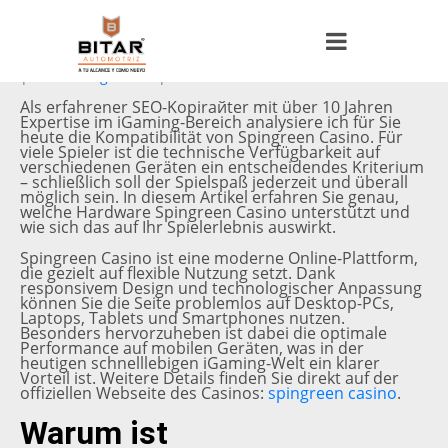
Posted on
18 diciembre, 2025
By
orion63383
In
Uncategorized
Leave a comment
Als erfahrener SEO-Kopiraйter mit über 10 Jahren
Expertise im iGaming-Bereich analysiere ich für Sie
heute die Kompatibilität von Spingreen Casino. Für
viele Spieler ist die technische Verfügbarkeit auf
verschiedenen Geräten ein entscheidendes Kriterium
– schließlich soll der Spielspaß jederzeit und überall
möglich sein. In diesem Artikel erfahren Sie genau,
welche Hardware Spingreen Casino unterstützt und
wie sich das auf Ihr Spielerlebnis auswirkt.
Spingreen Casino ist eine moderne Online-Plattform,
die gezielt auf flexible Nutzung setzt. Dank
responsivem Design und technologischer Anpassung
können Sie die Seite problemlos auf Desktop-PCs,
Laptops, Tablets und Smartphones nutzen.
Besonders hervorzuheben ist dabei die optimale
Performance auf mobilen Geräten, was in der
heutigen schnelllebigen iGaming-Welt ein klarer
Vorteil ist. Weitere Details finden Sie direkt auf der
offiziellen Webseite des Casinos:
spingreen casino
.
Warum ist