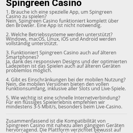
Spingreen Casino
1. Brauche ich eine spezielle App, um Spingreen
Casino zu spielen?
Nein, Spingreen Casino funktioniert komplett über
den Browser. Eine App ist nicht notwendig.
2. Welche Betriebssysteme werden unterstützt?
Windows, macOS, Linux, iOS und Android werden
vollständig unterstützt.
3. Funktioniert Spingreen Casino auch auf älteren
Smartphones?
Ja, dank des responsiven Designs und der optimierten
Ladezeiten ist das Spielen auch auf älteren Geräten
problemlos möglich.
4. Gibt es Einschränkungen bei der mobilen Nutzung?
Nein, die mobilen Versionen bieten den vollen
Funktionsumfang, inklusive aller Slots und Live-Spiele.
5. Wie wichtig ist eine schnelle Internetverbindung?
Für ein flüssiges Spielerlebnis empfehlen wir
mindestens 3-5 Mbit/s, besonders beim Live-Casino.
Zusammenfassend ist die Kompatibilität von
Spingreen Casino mit nahezu allen gängigen Geräten
hervorragend. Die Plattform verzichtet bewusst auf