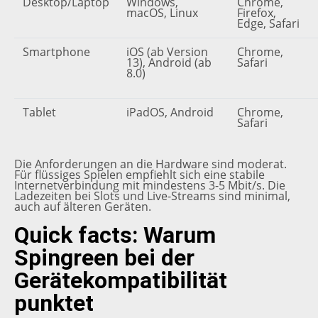
Desktop/Laptop
Windows,
Chrome,
macOS, Linux
Firefox,
Edge, Safari
Smartphone
iOS (ab Version
Chrome,
13), Android (ab
Safari
8.0)
Tablet
iPadOS, Android
Chrome,
Safari
Die Anforderungen an die Hardware sind moderat.
Für flüssiges Spielen empfiehlt sich eine stabile
Internetverbindung mit mindestens 3-5 Mbit/s. Die
Ladezeiten bei Slots und Live-Streams sind minimal,
auch auf älteren Geräten.
Quick facts: Warum
Spingreen bei der
Gerätekompatibilität
punktet