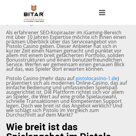
Posted on
28 diciembre, 2025
By
orion63383
In
Uncategorized
Leave a comment
Als erfahrener SEO-Kopiraьter im iGaming-Bereich
mit über 10 Jahren Expertise möchte ich Ihnen einen
präzisen Überblick über das Serviceangebot von
Pistolo Casino geben. Dieser Anbieter hat sich in
kurzer Zeit einen Namen gemacht und punktet vor
allem mit einem breit gefächerten Portfolio, soliden
Bonusstrukturen und einem benutzerfreundlichen
Service. Werfen wir gemeinsam einen genauen Blick
auf das, was Spieler dort erwarten können.
Pistolo Casino (mehr dazu auf
pistolocasino-1.de
)
präsentiert sich als modernes Online-Casino, das auf
einfache Bedienung und umfassenden Spielspaß
ausgerichtet ist. Die Plattform richtet sich vor allem
an Spieler, die Wert auf eine große Spielauswahl,
schnelle Transaktionen und kompetenten Support
legen. Doch wie breit ist das Angebot wirklich? Und
wie schlägt sich Pistolo im Vergleich zum
Durchschnitt auf dem Markt?
Wie breit ist das