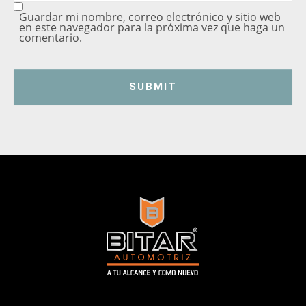
b
l
s
Guardar mi nombre, correo electrónico y sitio web
*
i
en este navegador para la próxima vez que haga un
t
comentario.
e
SUBMIT