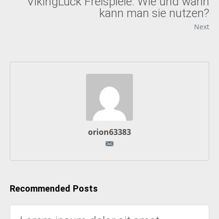
VikingLuck Freispiele: Wie und wann
kann man sie nutzen?
Next
orion63383
Recommended Posts