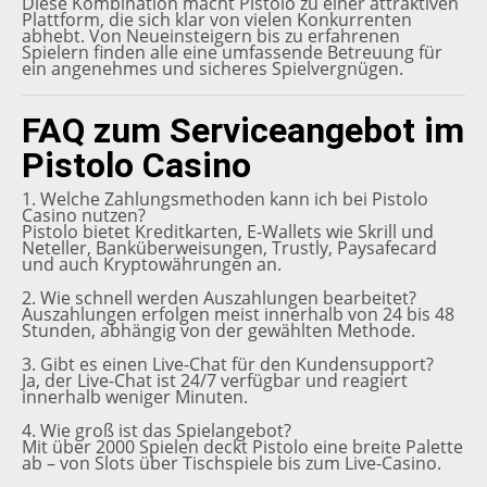
Diese Kombination macht Pistolo zu einer attraktiven
Plattform, die sich klar von vielen Konkurrenten
abhebt. Von Neueinsteigern bis zu erfahrenen
Spielern finden alle eine umfassende Betreuung für
ein angenehmes und sicheres Spielvergnügen.
FAQ zum Serviceangebot im
Pistolo Casino
1. Welche Zahlungsmethoden kann ich bei Pistolo
Casino nutzen?
Pistolo bietet Kreditkarten, E-Wallets wie Skrill und
Neteller, Banküberweisungen, Trustly, Paysafecard
und auch Kryptowährungen an.
2. Wie schnell werden Auszahlungen bearbeitet?
Auszahlungen erfolgen meist innerhalb von 24 bis 48
Stunden, abhängig von der gewählten Methode.
3. Gibt es einen Live-Chat für den Kundensupport?
Ja, der Live-Chat ist 24/7 verfügbar und reagiert
innerhalb weniger Minuten.
4. Wie groß ist das Spielangebot?
Mit über 2000 Spielen deckt Pistolo eine breite Palette
ab – von Slots über Tischspiele bis zum Live-Casino.