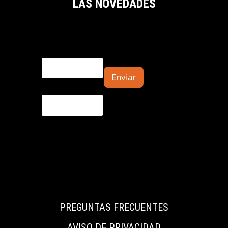
LAS NOVEDADES
Email
Enviar
E
m
a
i
l
*
PREGUNTAS FRECUENTES
AVISO DE PRIVACIDAD