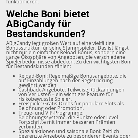
funktionieren.
Welche Boni bietet
ABigCandy für
Bestandskunden?
ABigCandy legt großen Wert auf eine vielfältige
Bonusstruktur für seine Stammspieler. Das ist längst
nicht nur ein einfacher Reload-Bonus, sondern eine
ganze Ökosphäre von Angeboten, die verschiedene
Spielerbedürfnisse abdecken. Zu den wichtigsten Boni
für Bestandskunden zählen:
Reload-Boni: Regelmäßige Bonusangebote, die
auf Einzahlungen nach der Registrierung
gewährt werden.
Cashback-Angebote: Teilweise Rückzahlungen
von Verlusten – ein wichtiges Feature für
risikobewusste Spieler.
Freispiele: Gratis-Drehs für populäre Slots als
Belohnung oder Promotion.
Treue- und VIP-Programme:
Belohnungssysteme, die Punkte oder Level-
Fortschritte mit immer besseren Prämien
verbinden.
Spezialaktionen und saisonale Boni: Zeitlich
begrenzte Angebote zu besonderen Events oder