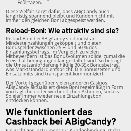
Feiertagen.
Diese Vielfalt sorgt dafür, dass ABigCandy auch
langfristig spannend bleibt und Kunden nicht mit
immer den gleichen Boni abgespeist werden.
Reload-Boni: Wie attraktiv sind sie?
Reload-Boni bei ABigCandy sind meist an
Mindesteinzahlungen gekoppelt und bieten
Bonusgelder zwischen 25 % und 50 % des
Einzahlungsbetrags. Im Vergleich zu vielen
Mitbewerbern ist das Bonusvolumen solide, zumal die
Freischaltbedingungen fair gestaltet sind. So beträgt
die Umsatzanforderung häufig 30-35x Bonusbetrag,
was Marktstandard entspricht. Die Bonuszeiten und
Einsatzlimits sind transparent kommuniziert.
Der Vorteil gegenüber vielen anderen Casinos:
ABigCandy aktualisiert diese Boni regelmäßig in Form
von täglichen oder wöchentlichen Aktionen, sodass
Spieler immer wieder neue Einzahlungsboni
entdecken können.
Wie funktioniert das
Cashback bei ABigCandy?
Ein wichtiges Instrument zur Kundenbindung ist das