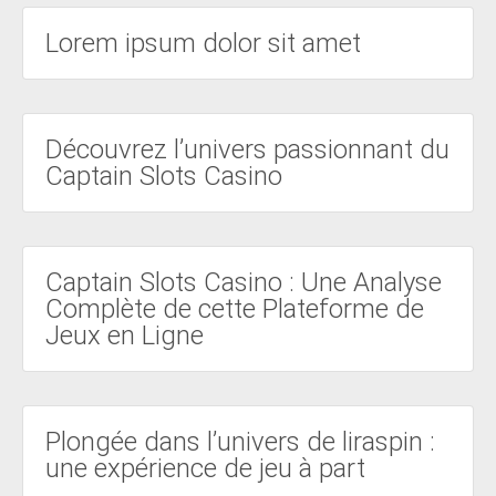
Lorem ipsum dolor sit amet
Découvrez l’univers passionnant du
Captain Slots Casino
Captain Slots Casino : Une Analyse
Complète de cette Plateforme de
Jeux en Ligne
Plongée dans l’univers de liraspin :
une expérience de jeu à part