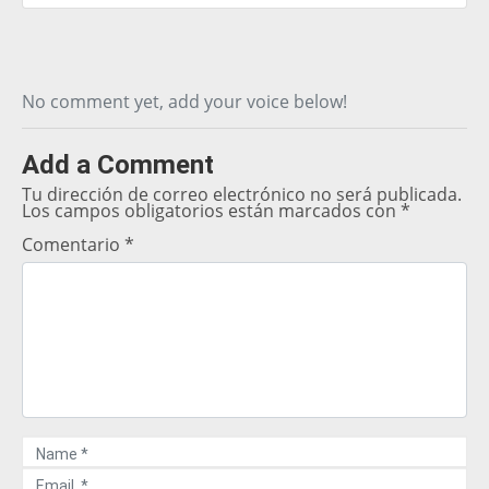
No comment yet, add your voice below!
Add a Comment
Tu dirección de correo electrónico no será publicada.
Los campos obligatorios están marcados con
*
Comentario
*
N
a
E
m