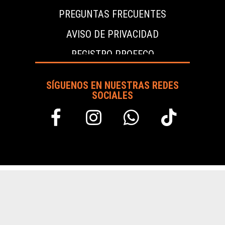
PREGUNTAS FRECUENTES
AVISO DE PRIVACIDAD
REGISTRO PROFECO
SÍGUENOS EN NUESTRAS REDES
SOCIALES