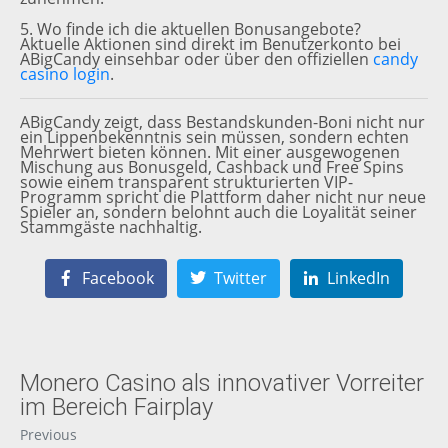
5. Wo finde ich die aktuellen Bonusangebote?
Aktuelle Aktionen sind direkt im Benutzerkonto bei
ABigCandy einsehbar oder über den offiziellen
candy
casino login
.
ABigCandy zeigt, dass Bestandskunden-Boni nicht nur
ein Lippenbekenntnis sein müssen, sondern echten
Mehrwert bieten können. Mit einer ausgewogenen
Mischung aus Bonusgeld, Cashback und Free Spins
sowie einem transparent strukturierten VIP-
Programm spricht die Plattform daher nicht nur neue
Spieler an, sondern belohnt auch die Loyalität seiner
Stammgäste nachhaltig.
Facebook
Twitter
LinkedIn
Monero Casino als innovativer Vorreiter
im Bereich Fairplay
Previous