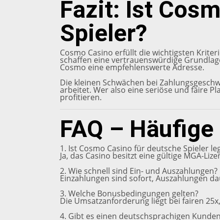
Fazit: Ist Cosm
Spieler?
Cosmo Casino erfüllt die wichtigsten Krite
schaffen eine vertrauenswürdige Grundlage.
Cosmo eine empfehlenswerte Adresse.
Die kleinen Schwächen bei Zahlungsgeschw
arbeitet. Wer also eine seriöse und faire
profitieren.
FAQ – Häufige
1. Ist Cosmo Casino für deutsche Spieler le
Ja, das Casino besitzt eine gültige MGA-Li
2. Wie schnell sind Ein- und Auszahlungen?
Einzahlungen sind sofort, Auszahlungen da
3. Welche Bonusbedingungen gelten?
Die Umsatzanforderung liegt bei fairen 25x
4. Gibt es einen deutschsprachigen Kunde