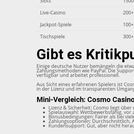
Slots
1500
Live-Casino
200+
Jackpot-Spiele
100+
Tischspiele
300+
Gibt es Kritikp
Einige deutsche Nutzer bemängeln die etw
Zahlungsmethoden wie PayPal. Die Support-R
verfügbar und arbeitet professionell.
Aus Sicht eines erfahrenen Spielers ist Co
in der Lizenz und im transparenten Umgan
Mini-Vergleich: Cosmo Casino
Lizenz & Sicherheit: Cosmo liegt übe
Spielauswahl: Wettbewerbsfähig, vor a
Bonusbedingungen: Fairer als bei vie
Zahlungsoptionen: Durchschnittlich, 
Kundensupport: Gut, aber nicht hera