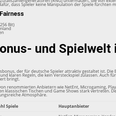
te Zufallszahlengeneratoren (RNG) untermauert, die von ex
dafür, dass Spieler keine Manipulation der Spiele fürchten 
 Fairness
256 Bit)
inland
en
Bonus- und Spielwel
nus, der für deutsche Spieler attraktiv gestaltet ist. Die
 klaren Regeln, die kein Versteckspiel zulassen. Auch für
ert bringt.
l von renommierten Anbietern wie NetEnt, Microgaming, Pla
nen klassischen Tischen und Game Shows stark vertreten. De
lungsreiche Atmosphäre.
hl Spiele
Hauptanbieter