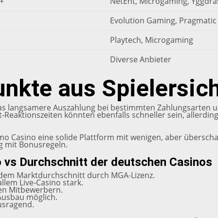
+
NetEnt, Microgaming, Yggdras
Evolution Gaming, Pragmatic
Playtech, Microgaming
Diverse Anbieter
unkte aus Spielersic
as langsamere Auszahlung bei bestimmten Zahlungsarten u
eaktionszeiten könnten ebenfalls schneller sein, allerdin
smo Casino eine solide Plattform mit wenigen, aber übersch
g mit Bonusregeln.
 vs Durchschnitt der deutschen Casinos
r dem Marktdurchschnitt durch MGA-Lizenz.
llem Live-Casino stark.
len Mitbewerbern.
Ausbau möglich.
usragend.