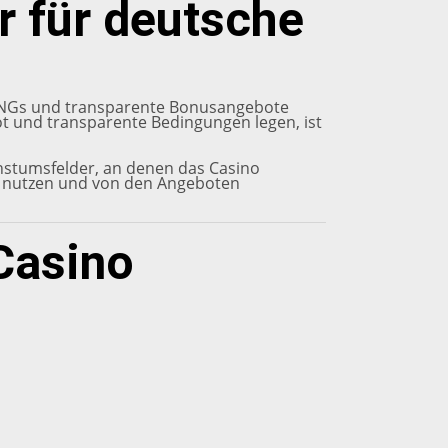
ir für deutsche
te RNGs und transparente Bonusangebote
ot und transparente Bedingungen legen, ist
hstumsfelder, an denen das Casino
in nutzen und von den Angeboten
Casino