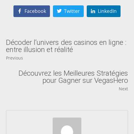
Facebook
Twitter
LinkedIn
Décoder l’univers des casinos en ligne :
entre illusion et réalité
Previous
Découvrez les Meilleures Stratégies
pour Gagner sur VegasHero
Next