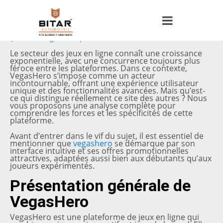
Posted on
22 junio, 2026
By
orion63383
In
Uncategorized
Leave a comment
Le secteur des jeux en ligne connaît une croissance
exponentielle, avec une concurrence toujours plus
féroce entre les plateformes. Dans ce contexte,
VegasHero s’impose comme un acteur
incontournable, offrant une expérience utilisateur
unique et des fonctionnalités avancées. Mais qu’est-
ce qui distingue réellement ce site des autres ? Nous
vous proposons une analyse complète pour
comprendre les forces et les spécificités de cette
plateforme.
Avant d’entrer dans le vif du sujet, il est essentiel de
mentionner que
vegashero
se démarque par son
interface intuitive et ses offres promotionnelles
attractives, adaptées aussi bien aux débutants qu’aux
joueurs expérimentés.
Présentation générale de
VegasHero
VegasHero est une plateforme de jeux en ligne qui