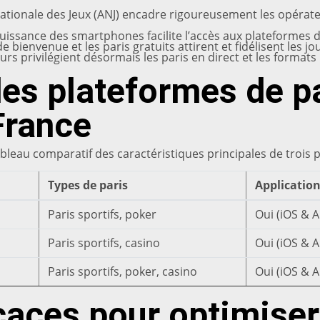
ationale des Jeux (ANJ) encadre rigoureusement les opérateu
issance des smartphones facilite l’accès aux plateformes 
 bienvenue et les paris gratuits attirent et fidélisent les jo
urs privilégient désormais les paris en direct et les formats
s plateformes de pa
France
ableau comparatif des caractéristiques principales de trois
Types de paris
Applicatio
Paris sportifs, poker
Oui (iOS & 
Paris sportifs, casino
Oui (iOS & 
Paris sportifs, poker, casino
Oui (iOS & 
icaces pour optimiser