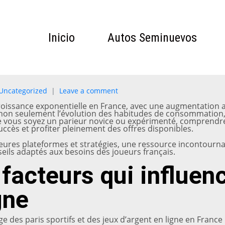
Inicio
Autos Seminuevos
Uncategorized
Leave a comment
 croissance exponentielle en France, avec une augmentation
te non seulement l’évolution des habitudes de consommation,
ue vous soyez un parieur novice ou expérimenté, comprendr
ccès et profiter pleinement des offres disponibles.
leures plateformes et stratégies, une ressource incontourn
seils adaptés aux besoins des joueurs français.
 facteurs qui influen
gne
 des paris sportifs et des jeux d’argent en ligne en France 