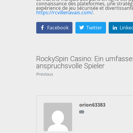
connaissance des plateformes, une stratégie
expérience de jeu sécurisée et divertissant
https://rcvillenavais.com/
.
Facebook
Twitter
Linke
RockySpin Casino: Ein umfassen
anspruchsvolle Spieler
Previous
orion63383