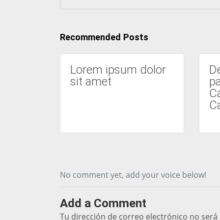
Recommended Posts
Lorem ipsum dolor
Dé
sit amet
p
Ca
C
No comment yet, add your voice below!
Add a Comment
Tu dirección de correo electrónico no será