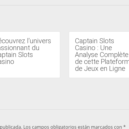
couvrez l’univers
Captain Slots
assionnant du
Casino : Une
ptain Slots
Analyse Complète
asino
de cette Platefor
de Jeux en Ligne
 publicada.
Los campos obligatorios están marcados con
*