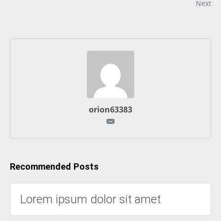
Next
orion63383
Recommended Posts
Lorem ipsum dolor sit amet