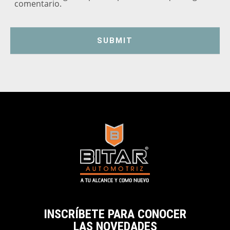
t
comentario.
e
SUBMIT
INSCRÍBETE PARA CONOCER
LAS NOVEDADES