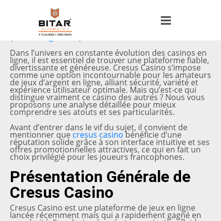
Posted on
22 junio, 2026
By
orion63383
In
Uncategorized
Leave a comment
Dans l’univers en constante évolution des casinos en
ligne, il est essentiel de trouver une plateforme fiable,
divertissante et généreuse. Cresus Casino s’impose
comme une option incontournable pour les amateurs
de jeux d’argent en ligne, alliant sécurité, variété et
expérience utilisateur optimale. Mais qu’est-ce qui
distingue vraiment ce casino des autres ? Nous vous
proposons une analyse détaillée pour mieux
comprendre ses atouts et ses particularités.
Avant d’entrer dans le vif du sujet, il convient de
mentionner que
cresus casino
bénéficie d’une
réputation solide grâce à son interface intuitive et ses
offres promotionnelles attractives, ce qui en fait un
choix privilégié pour les joueurs francophones.
Présentation Générale de
Cresus Casino
Cresus Casino est une plateforme de jeux en ligne
lancée récemment mais qui a rapidement gagné en