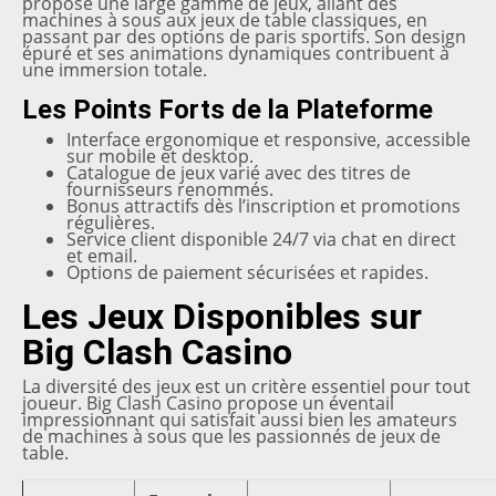
propose une large gamme de jeux, allant des
machines à sous aux jeux de table classiques, en
passant par des options de paris sportifs. Son design
épuré et ses animations dynamiques contribuent à
une immersion totale.
Les Points Forts de la Plateforme
Interface ergonomique et responsive, accessible
sur mobile et desktop.
Catalogue de jeux varié avec des titres de
fournisseurs renommés.
Bonus attractifs dès l’inscription et promotions
régulières.
Service client disponible 24/7 via chat en direct
et email.
Options de paiement sécurisées et rapides.
Les Jeux Disponibles sur
Big Clash Casino
La diversité des jeux est un critère essentiel pour tout
joueur. Big Clash Casino propose un éventail
impressionnant qui satisfait aussi bien les amateurs
de machines à sous que les passionnés de jeux de
table.