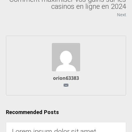
casinos en ligne en 2024
Next
orion63383
Recommended Posts
Lorem ipsum dolor sit amet