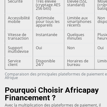
Sécurité
Très élevée
Élevée (SSL
Moye
(cryptage AES
standard)
(cryp
256 bits)
basi
Accessibilité
Optimisée
Limitée aux
Non
mobile
pour tous les
smartphones
dispo
appareils
récents
Vitesse de
Instantanée
Quelques
Plusi
transaction
minutes
heur
Support
Oui
Non
Oui
multidevise
Service
Disponible
Horaires de
Limit
client
24/7
bureau
Comparaison des principales plateformes de paiement 
Afrique
Pourquoi Choisir Africapay
Financement ?
Avec la multiplication des plateformes de paiement, il