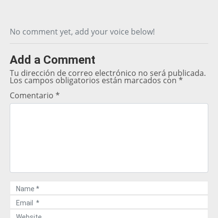
No comment yet, add your voice below!
Add a Comment
Tu dirección de correo electrónico no será publicada.
Los campos obligatorios están marcados con
*
Comentario
*
N
a
E
m
m
e
W
a
*