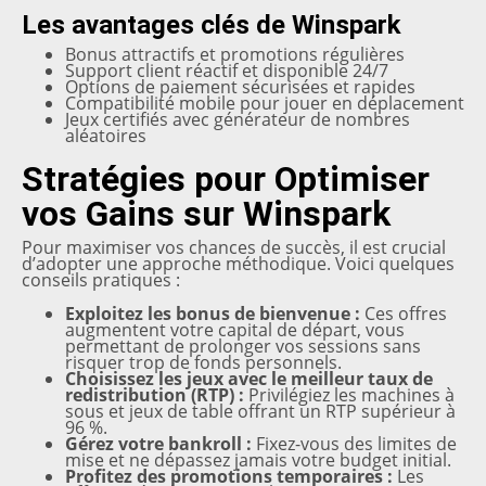
Les avantages clés de Winspark
Bonus attractifs et promotions régulières
Support client réactif et disponible 24/7
Options de paiement sécurisées et rapides
Compatibilité mobile pour jouer en déplacement
Jeux certifiés avec générateur de nombres
aléatoires
Stratégies pour Optimiser
vos Gains sur Winspark
Pour maximiser vos chances de succès, il est crucial
d’adopter une approche méthodique. Voici quelques
conseils pratiques :
Exploitez les bonus de bienvenue :
Ces offres
augmentent votre capital de départ, vous
permettant de prolonger vos sessions sans
risquer trop de fonds personnels.
Choisissez les jeux avec le meilleur taux de
redistribution (RTP) :
Privilégiez les machines à
sous et jeux de table offrant un RTP supérieur à
96 %.
Gérez votre bankroll :
Fixez-vous des limites de
mise et ne dépassez jamais votre budget initial.
Profitez des promotions temporaires :
Les