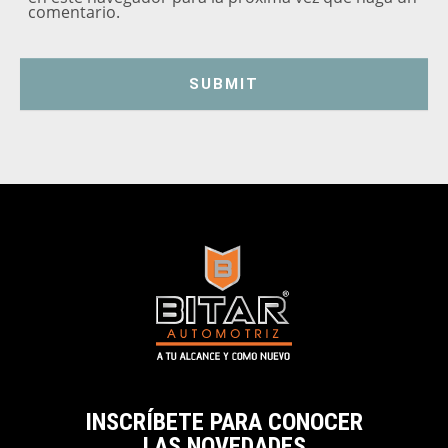
t
comentario.
e
SUBMIT
INSCRÍBETE PARA CONOCER
LAS NOVEDADES