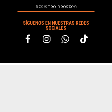
REGISTRO PROFECO
SÍGUENOS EN NUESTRAS REDES
SOCIALES