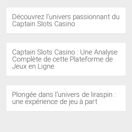
Découvrez l’univers passionnant du
Captain Slots Casino
Captain Slots Casino : Une Analyse
Complète de cette Plateforme de
Jeux en Ligne
Plongée dans l’univers de liraspin :
une expérience de jeu à part