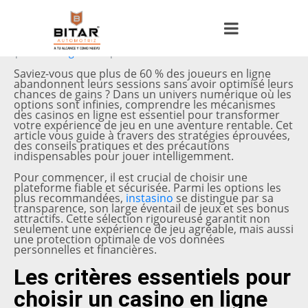
Posted on
22 junio, 2026
By
orion63383
In
Uncategorized
Leave a comment
Saviez-vous que plus de 60 % des joueurs en ligne
abandonnent leurs sessions sans avoir optimisé leurs
chances de gains ? Dans un univers numérique où les
options sont infinies, comprendre les mécanismes
des casinos en ligne est essentiel pour transformer
votre expérience de jeu en une aventure rentable. Cet
article vous guide à travers des stratégies éprouvées,
des conseils pratiques et des précautions
indispensables pour jouer intelligemment.
Pour commencer, il est crucial de choisir une
plateforme fiable et sécurisée. Parmi les options les
plus recommandées,
instasino
se distingue par sa
transparence, son large éventail de jeux et ses bonus
attractifs. Cette sélection rigoureuse garantit non
seulement une expérience de jeu agréable, mais aussi
une protection optimale de vos données
personnelles et financières.
Les critères essentiels pour
choisir un casino en ligne