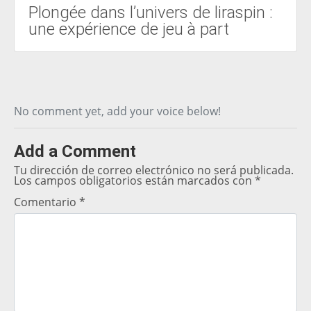
Plongée dans l’univers de liraspin :
une expérience de jeu à part
No comment yet, add your voice below!
Add a Comment
Tu dirección de correo electrónico no será publicada.
Los campos obligatorios están marcados con
*
Comentario
*