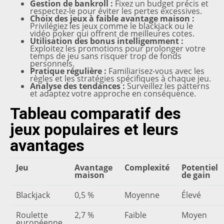
Gestion de bankroll :
Fixez un budget précis et
respectez-le pour éviter les pertes excessives.
Choix des jeux à faible avantage maison :
Privilégiez les jeux comme le blackjack ou le
vidéo poker qui offrent de meilleures cotes.
Utilisation des bonus intelligemment :
Exploitez les promotions pour prolonger votre
temps de jeu sans risquer trop de fonds
personnels.
Pratique régulière :
Familiarisez-vous avec les
règles et les stratégies spécifiques à chaque jeu.
Analyse des tendances :
Surveillez les patterns
et adaptez votre approche en conséquence.
Tableau comparatif des
jeux populaires et leurs
avantages
Jeu
Avantage
Complexité
Potentiel
maison
de gain
Blackjack
0,5 %
Moyenne
Élevé
Roulette
2,7 %
Faible
Moyen
européenne