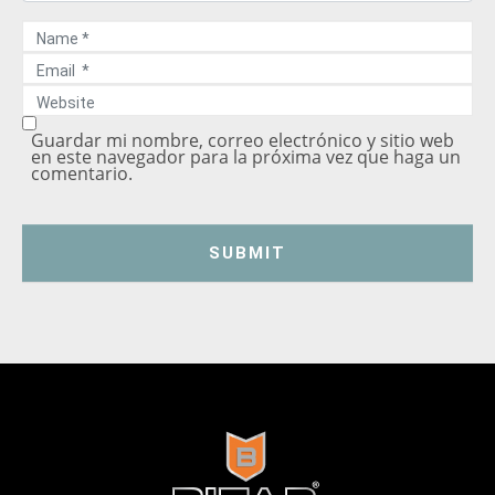
N
a
E
m
m
e
W
a
*
e
i
b
l
s
Guardar mi nombre, correo electrónico y sitio web
*
i
en este navegador para la próxima vez que haga un
t
comentario.
e
SUBMIT