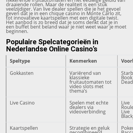
flikkerende fruitautomaten en het eeuwige geluid van
draaiende rollen. Maar de realiteit is een stuk
veelzijdiger. Van live dealer spellen die je het gevoel
geven dat je in een chique casino in Monte Carlo zit,
tot innovatieve kaartspellen met een digitale twist.
Het aanbod is zo breed dat je soms denkt dat je in
een buffet bent beland waar je niet weet waar je moet
beginnen.
Populaire Spelcategorieën in
Nederlandse Online Casino’s
Speltype
Kenmerken
Voor
Gokkasten
Variërend van
Starb
klassieke
Book
fruitautomaten tot
Dead
video slots met
thema’s
Live Casino
Spelen met echte
Live
dealers via
Roule
videoverbinding
Live
Black
Kaartspellen
Strategie en geluk
Poker
gecombineerd,
Bacc