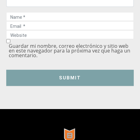
N
a
E
m
m
e
W
a
*
e
i
b
l
s
Guardar mi nombre, correo electrónico y sitio web
*
i
en este navegador para la próxima vez que haga un
t
comentario.
e
SUBMIT