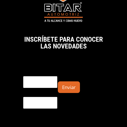
INSCRÍBETE PARA CONOCER
LAS NOVEDADES
Email
Enviar
E
m
a
i
l
*