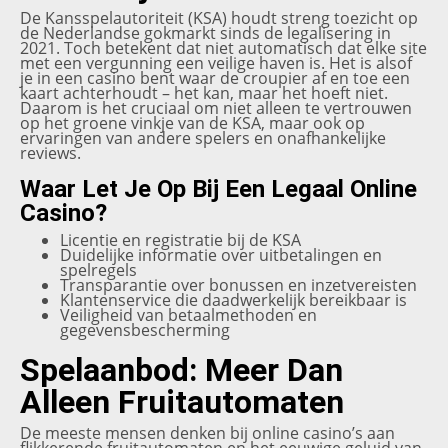
De Kansspelautoriteit (KSA) houdt streng toezicht op
de Nederlandse gokmarkt sinds de legalisering in
2021. Toch betekent dat niet automatisch dat elke site
met een vergunning een veilige haven is. Het is alsof
je in een casino bent waar de croupier af en toe een
kaart achterhoudt – het kan, maar het hoeft niet.
Daarom is het cruciaal om niet alleen te vertrouwen
op het groene vinkje van de KSA, maar ook op
ervaringen van andere spelers en onafhankelijke
reviews.
Waar Let Je Op Bij Een Legaal Online
Casino?
Licentie en registratie bij de KSA
Duidelijke informatie over uitbetalingen en
spelregels
Transparantie over bonussen en inzetvereisten
Klantenservice die daadwerkelijk bereikbaar is
Veiligheid van betaalmethoden en
gegevensbescherming
Spelaanbod: Meer Dan
Alleen Fruitautomaten
De meeste mensen denken bij online casino’s aan