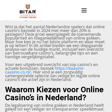
Posted on
22 junio, 2026
By
orion63383
In
Uncategorized
Leave a comment
Wist je dat het aantal Nederlandse spelers dat online
casino’s bezoekt in 2024 met meer dan 20% is
gestegen? Deze groei weerspiegelt de toenemende
populariteit en toegankelijkheid van online gokken.
Maar hoe kies je nu het beste platform en waar moet
je op letten? In dit artikel bieden we een diepgaande
analyse van de huidige markt, inclusief een overzicht
van betrouwbare casino’s, belangrijke tips en een
handige vergelijkingstabel.
Voor een uitgebreid overzicht van top casino’s en
actuele bonussen, bezoek
https://kaasino-
caasino.co.nl/
. Hier vind je een zorgvuldig
samengestelde selectie van veilige en legale online
casino’s die actief zijn in Nederland.
Waarom Kiezen voor Online
Casino’s in Nederland?
De legalisering van online gokken in Nederland heeft
geleid tot een veiliger en transparanter speelklimaat.