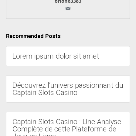
orion63383
Recommended Posts
Lorem ipsum dolor sit amet
Découvrez l’univers passionnant du
Captain Slots Casino
Captain Slots Casino : Une Analyse
Complète de cette Plateforme de