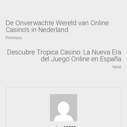
De Onverwachte Wereld van Online
Casino's in Nederland
Previous
Descubre Tropica Casino: La Nueva Era
del Juego Online en España
Next