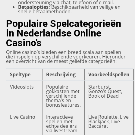
ondersteuning via chat, telefoon of e-mail.
Betaalopties:
Beschikbaarheid van veilige en
snelle betaalmethoden.
Populaire Spelcategorieën
in Nederlandse Online
Casino’s
Online casino’s bieden een breed scala aan spellen
die inspelen op verschillende voorkeuren. Hieronder
een overzicht van de meest geliefde categorieën:
Speltype
Beschrijving
Voorbeeldspellen
Videoslots
Populaire
Starburst,
gokkasten met
Gonzo’s Quest,
verschillende
Book of Dead
thema’s en
bonusfeatures.
Live Casino
Interactieve
Live Roulette, Live
spellen met
Blackjack, Live
echte dealers
Baccarat
via livestream.