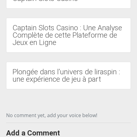
Captain Slots Casino : Une Analyse
Complète de cette Plateforme de
Jeux en Ligne
Plongée dans l’univers de liraspin :
une expérience de jeu à part
No comment yet, add your voice below!
Add a Comment