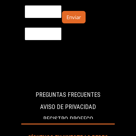
Enviar
E
m
a
i
l
*
PREGUNTAS FRECUENTES
AVISO DE PRIVACIDAD
REGISTRO PROFECO