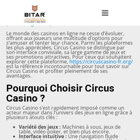
Posted on
22 junio, 2026
By
orion63383
In
Uncategorized
Leave a comment
Le monde des casinos en ligne ne cesse d’évoluer,
offrant aux joueurs une multitude d’options pour
s’amuser et tenter leur chance. Parmi les plateformes
les plus appréciées, Circus Casino se distingue par
son interface conviviale, sa large gamme de jeux et
ses promotions attractives. Pour ceux qui souhaitent
explorer cette plateforme,
https://circuscasino-fr.org/
est la référence incontournable pour tout savoir sur
Circus Casino et profiter pleinement de ses
avantages.
Pourquoi Choisir Circus
Casino ?
Circus Casino s’est rapidement imposé comme un
acteur majeur dans l’univers des jeux en ligne grâce à
plusieurs atouts clés :
Variété des jeux :
Machines à sous, jeux de
table, vidéo poker, et bien plus encore.
Interface intuitive :
Une navigation fluide