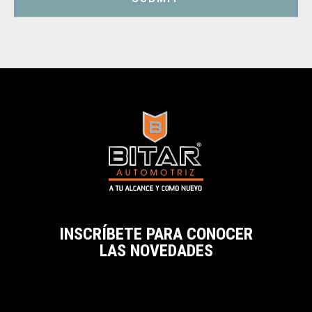
INSCRÍBETE PARA CONOCER
LAS NOVEDADES
Email