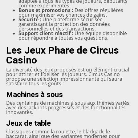
adaptée à tous les types de joueurs, débutants
comme expérimentés.
Bonus et promotions :
Des offres régulières
pour maximiser vos chances de gains.
Sécurité :
Une plateforme sécurisée
garantissant la protection des données
personnelles et des transactions.
Support client réactif :
Une équipe disponible
pour répondre à toutes vos questions.
Les Jeux Phare de Circus
Casino
La diversité des jeux proposés est un élément crucial
pour attirer et fidéliser les joueurs. Circus Casino
propose une sélection impressionnante qui saura
satisfaire tous les goûts :
Machines à sous
Des centaines de machines à sous aux thèmes variés,
avec des jackpots progressifs et des fonctionnalités
innovantes.
Jeux de table
Classiques comme la roulette, le blackjack, le
baccarat, ainsi que des variantes modernes pour