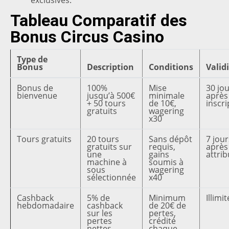
exclusives.
Tableau Comparatif des
Bonus Circus Casino
Type de
Bonus
Description
Conditions
Valid
Bonus de
100%
Mise
30 jo
bienvenue
jusqu’à 500€
minimale
après
+ 50 tours
de 10€,
inscri
gratuits
wagering
x30
Tours gratuits
20 tours
Sans dépôt
7 jour
gratuits sur
requis,
après
une
gains
attrib
machine à
soumis à
sous
wagering
sélectionnée
x40
Cashback
5% de
Minimum
Illimit
hebdomadaire
cashback
de 20€ de
sur les
pertes,
pertes
crédité
nettes
chaque