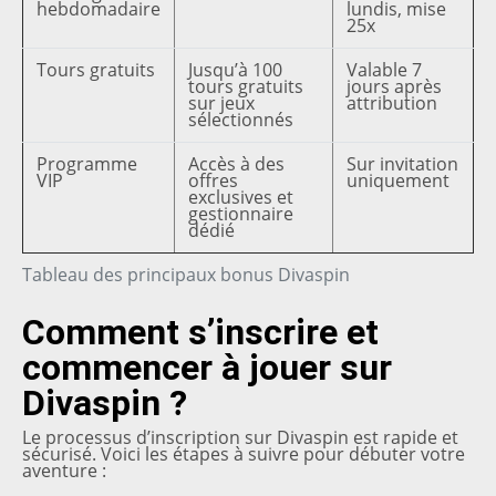
hebdomadaire
lundis, mise
25x
Tours gratuits
Jusqu’à 100
Valable 7
tours gratuits
jours après
sur jeux
attribution
sélectionnés
Programme
Accès à des
Sur invitation
VIP
offres
uniquement
exclusives et
gestionnaire
dédié
Tableau des principaux bonus Divaspin
Comment s’inscrire et
commencer à jouer sur
Divaspin ?
Le processus d’inscription sur Divaspin est rapide et
sécurisé. Voici les étapes à suivre pour débuter votre
aventure :