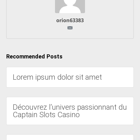
orion63383
Recommended Posts
Lorem ipsum dolor sit amet
Découvrez l’univers passionnant du
Captain Slots Casino