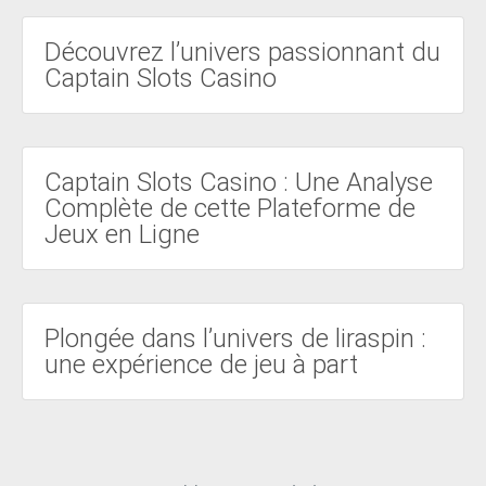
Découvrez l’univers passionnant du
Captain Slots Casino
Captain Slots Casino : Une Analyse
Complète de cette Plateforme de
Jeux en Ligne
Plongée dans l’univers de liraspin :
une expérience de jeu à part