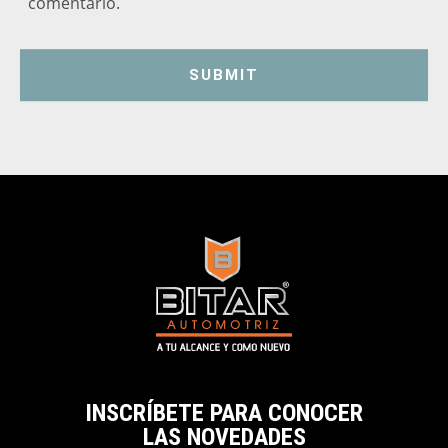
t
comentario.
e
SUBMIT
INSCRÍBETE PARA CONOCER
LAS NOVEDADES