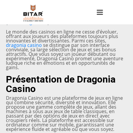
Posted on
22 junio, 2026
By
orion63383
In
Uncategorized
Leave a comment
Le monde des casinos en ligne ne cesse d’évoluer,
offrant aux joueurs des plateformes toujours plus
innovantes et divertissantes. Parmi ces sites,
dragonia casino
se distingue par son interface
conviviale, sa large sélection de jeux et ses bonus
attractifs. Que vous soyez un joueur débutant ou
expérimenté, Dragonia Casino promet une aventure
ludique riche en émotions et en opportunités de
gains.
Présentation de Dragonia
Casino
Dragonia Casino est une plateforme de jeux en ligne
qui combine sécurité, diversité et innovation. Elle
propose une gamme complète de jeux, allant des
machines à sous aux jeux de table classiques, en
passant par des options de jeux en direct avec
croupiers réels. La plateforme est accessible sur
ordinateur comme sur mobile, garantissant une
expérience fluide et agréable où que vous soyez.