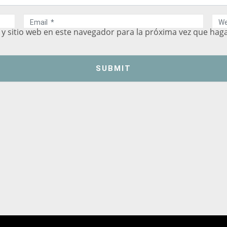
E
W
m
e
y sitio web en este navegador para la próxima vez que hag
a
b
i
s
l
i
*
t
e
SUBMIT