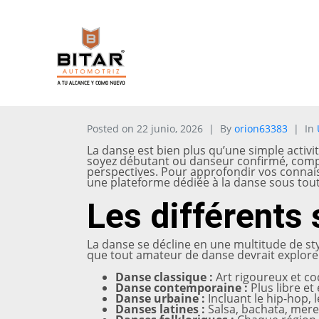
Posted on
22 junio, 2026
By
orion63383
In
La danse est bien plus qu’une simple activi
soyez débutant ou danseur confirmé, compre
perspectives. Pour approfondir vos connaiss
une plateforme dédiée à la danse sous tou
Les différents 
La danse se décline en une multitude de styl
que tout amateur de danse devrait explorer
Danse classique :
Art rigoureux et co
Danse contemporaine :
Plus libre et
Danse urbaine :
Incluant le hip-hop, l
Danses latines :
Salsa, bachata, mere