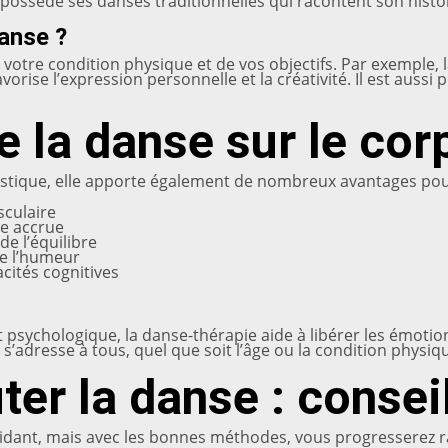
ossède ses danses traditionnelles qui racontent son histoi
danse ?
 votre condition physique et de vos objectifs. Par exemple, l
vorise l’expression personnelle et la créativité. Il est aussi
e la danse sur le corp
tistique, elle apporte également de nombreux avantages pou
sculaire
e accrue
e l’équilibre
de l’humeur
cités cognitives
t psychologique, la danse-thérapie aide à libérer les émotion
e s’adresse à tous, quel que soit l’âge ou la condition physiq
r la danse : conseil
midant, mais avec les bonnes méthodes, vous progresserez 