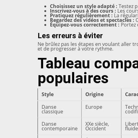
Choisissez un style adapté :
Testez p
Inscrivez-vous à des cours :
Les cours
Pratiquez régulièrement :
La régular
Regardez des vidéos et spectacles :
O
Équipez-vous correctement :
Portez 
Les erreurs à éviter
Ne brûlez pas les étapes en voulant aller t
et de progresser à votre rythme.
Tableau compar
populaires
Style
Origine
Carac
Danse
Europe
Techn
classique
codif
Danse
XXe siècle,
Liber
contemporaine
Occident
fluide