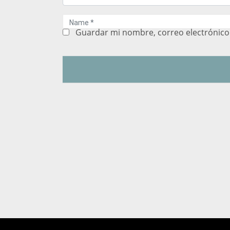
N
a
m
Guardar mi nombre, correo electrónico 
e
*