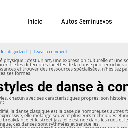
Inicio
Autos Seminuevos
Uncategorized
Leave a comment
té physique ; c’est un art, une expression culturelle et une 
ndre les différentes facettes de la danse peut enrichir vo
ances et trouver des ressources spécialisées, n’hésitez pas
tes ses formes.
styles de danse à co
es, chacun avec ses caractéristiques propres, son histoire e
 :
difié, la danse classique est la base de nombreuses autres 
 expressive, elle mélange souvent plusieurs techniques et inv
e breakdance et le street jazz, elle est née dans les rues et le
ngue, ces danses sont rythmées et sensuelles.