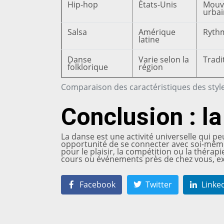
Hip-hop
États-Unis
Mouv
urbai
Salsa
Amérique
Rythm
latine
Danse
Varie selon la
Tradi
folklorique
région
Comparaison des caractéristiques des styl
Conclusion : la
La danse est une activité universelle qui pe
opportunité de se connecter avec soi-même 
pour le plaisir, la compétition ou la théra
cours ou événements près de chez vous, e
Facebook
Twitter
Linke