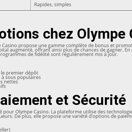
Rapides, simples
otions chez Olympe 
ympe Casino propose une gamme complète de bonus et promoti
tal augmenté, offrant ainsi plus de chances de gagner. En 
rogrammes de fidélité sont régulièrement mis à jour.
 le premier dépôt
 à sous populaires
s nettes
ifs
aiement et Sécurité
ité pour Olympe Casino. La plateforme utilise des technolog
eurs. De plus, elle propose une variété d’options de paieme
eller)