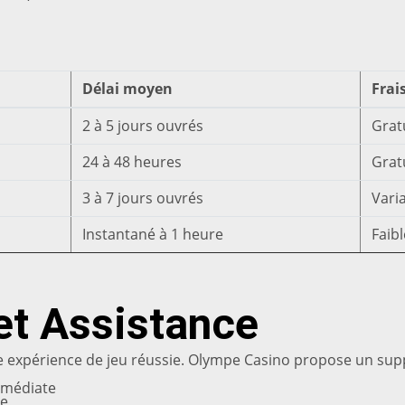
Délai moyen
Frai
2 à 5 jours ouvrés
Grat
24 à 48 heures
Grat
3 à 7 jours ouvrés
Vari
Instantané à 1 heure
Faib
 et Assistance
ne expérience de jeu réussie. Olympe Casino propose un supp
mmédiate
de