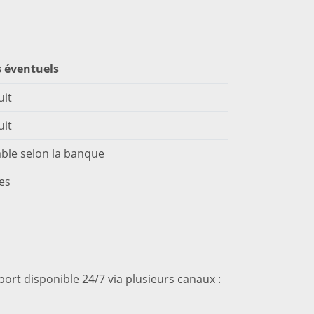
s éventuels
uit
uit
able selon la banque
les
ort disponible 24/7 via plusieurs canaux :