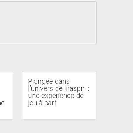
Plongée dans
l’univers de liraspin :
une expérience de
me
jeu à part