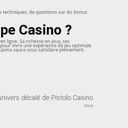
s techniques, de questions sur les bonus
mpe Casino ?
 ligne. Sa richesse en jeux, ses
x pour vivre une expérience de jeu optimale.
sino saura vous satisfaire pleinement.
univers décalé de Pistolo Casino
Next