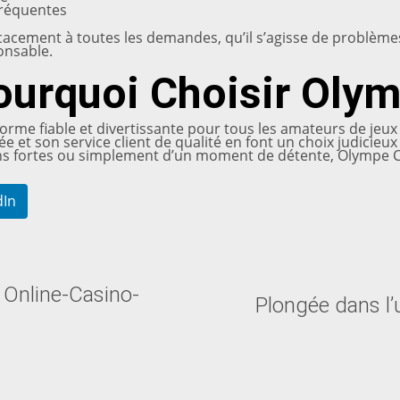
fréquentes
cacement à toutes les demandes, qu’il s’agisse de problème
onsable.
ourquoi Choisir Oly
e fiable et divertissante pour tous les amateurs de jeux en
ée et son service client de qualité en font un choix judicieu
ns fortes ou simplement d’un moment de détente, Olympe Ca
dIn
Online-Casino-
Plongée dans l’