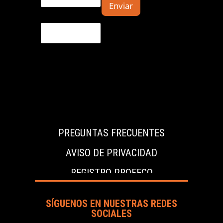
Enviar
E
m
a
i
l
*
PREGUNTAS FRECUENTES
AVISO DE PRIVACIDAD
REGISTRO PROFECO
SÍGUENOS EN NUESTRAS REDES
SOCIALES