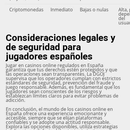
Criptomonedas
Inmediato
Bajas o nulas
Alta,
depe
del
usua
Consideraciones legales y
de seguridad para
jugadores españoles
Jugar en casinos online regulados en España
garantiza que tus derechos estén protegidos y que
las operaciones sean transparentes. La DGOJ
supervisa que los operadores cumplan con estrictos
estándares de seguridad, prevención del fraude y
juego responsable. Además, es fundamental que los
jugadores sean conscientes de los riesgos y
establezcan límites claros para evitar problemas de
adicción.
En conclusión, el mundo de los casinos online en
España ofrece una experiencia emocionante y
accesible, siempre que se elijan plataformas
confiables y se adopte una actitud responsable.
Explora las opciones disponibles, utiliza estrategias