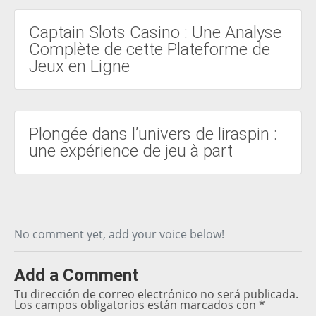
Captain Slots Casino : Une Analyse
Complète de cette Plateforme de
Jeux en Ligne
Plongée dans l’univers de liraspin :
une expérience de jeu à part
No comment yet, add your voice below!
Add a Comment
Tu dirección de correo electrónico no será publicada.
Los campos obligatorios están marcados con
*