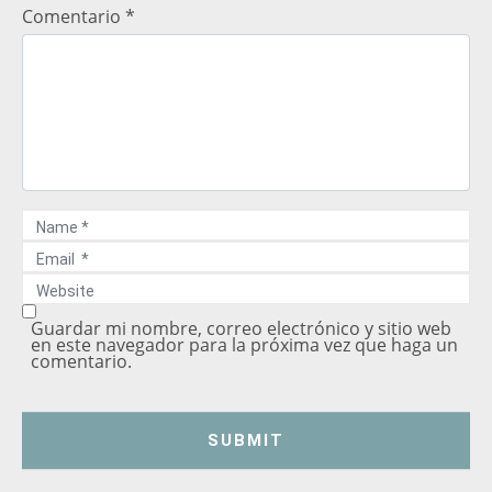
Comentario
*
N
a
E
m
m
e
W
a
*
e
i
b
l
s
Guardar mi nombre, correo electrónico y sitio web
*
i
en este navegador para la próxima vez que haga un
t
comentario.
e
SUBMIT