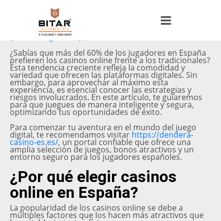
Posted on
22 junio, 2026
By
orion63383
In
Uncategorized
Leave a comment
¿Sabías que más del 60% de los jugadores en España
prefieren los casinos online frente a los tradicionales?
Esta tendencia creciente refleja la comodidad y
variedad que ofrecen las plataformas digitales. Sin
embargo, para aprovechar al máximo esta
experiencia, es esencial conocer las estrategias y
riesgos involucrados. En este artículo, te guiaremos
para que juegues de manera inteligente y segura,
optimizando tus oportunidades de éxito.
Para comenzar tu aventura en el mundo del juego
digital, te recomendamos visitar
https://dendera-
casino-es.es/
, un portal confiable que ofrece una
amplia selección de juegos, bonos atractivos y un
entorno seguro para los jugadores españoles.
¿Por qué elegir casinos
online en España?
La popularidad de los casinos online se debe a
múltiples factores que los hacen más atractivos que