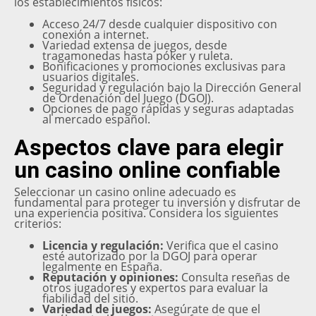
los establecimientos físicos:
Acceso 24/7 desde cualquier dispositivo con
conexión a internet.
Variedad extensa de juegos, desde
tragamonedas hasta póker y ruleta.
Bonificaciones y promociones exclusivas para
usuarios digitales.
Seguridad y regulación bajo la Dirección General
de Ordenación del Juego (DGOJ).
Opciones de pago rápidas y seguras adaptadas
al mercado español.
Aspectos clave para elegir
un casino online confiable
Seleccionar un casino online adecuado es
fundamental para proteger tu inversión y disfrutar de
una experiencia positiva. Considera los siguientes
criterios:
Licencia y regulación:
Verifica que el casino
esté autorizado por la DGOJ para operar
legalmente en España.
Reputación y opiniones:
Consulta reseñas de
otros jugadores y expertos para evaluar la
fiabilidad del sitio.
Variedad de juegos:
Asegúrate de que el