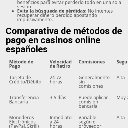
beneficios para evitar perderlo todo en una sola
sesión.
Evita la búsqueda de pérdidas:
No intentes
recuperar dinero perdido apostando
impulsivamente.
Comparativa de métodos de
pago en casinos online
españoles
Método de
Velocidad
Comisiones
Segu
Pago
de Retiro
Tarjeta de
24-72
Generalmente
Alta
Crédito/Débito
horas
sin
comisiones
Transferencia
3-5 días
Puede aplicar
Muy a
Bancaria
comisión
bancaria
Monederos
Inmediato
Variable
Alta
Electrónicos
a 24
según el
(PayPal, Skrill)
horas
proveedor