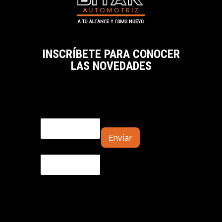
INSCRÍBETE PARA CONOCER
LAS NOVEDADES
Email
Enviar
E
m
a
i
l
*