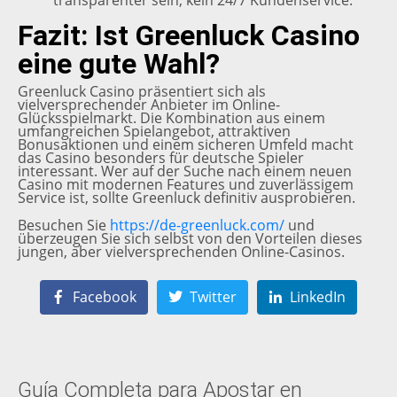
transparenter sein, kein 24/7 Kundenservice.
Fazit: Ist Greenluck Casino
eine gute Wahl?
Greenluck Casino präsentiert sich als
vielversprechender Anbieter im Online-
Glücksspielmarkt. Die Kombination aus einem
umfangreichen Spielangebot, attraktiven
Bonusaktionen und einem sicheren Umfeld macht
das Casino besonders für deutsche Spieler
interessant. Wer auf der Suche nach einem neuen
Casino mit modernen Features und zuverlässigem
Service ist, sollte Greenluck definitiv ausprobieren.
Besuchen Sie
https://de-greenluck.com/
und
überzeugen Sie sich selbst von den Vorteilen dieses
jungen, aber vielversprechenden Online-Casinos.
Facebook
Twitter
LinkedIn
Guía Completa para Apostar en