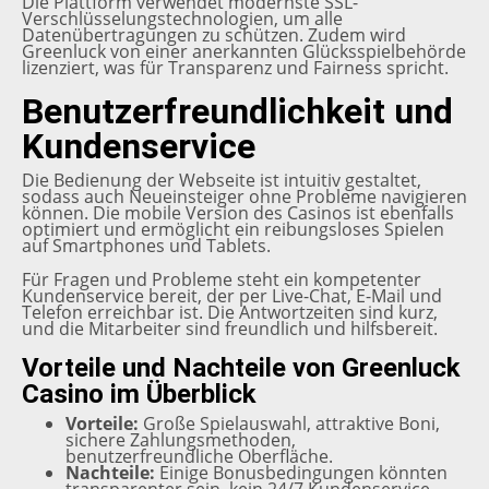
Die Plattform verwendet modernste SSL-
Verschlüsselungstechnologien, um alle
Datenübertragungen zu schützen. Zudem wird
Greenluck von einer anerkannten Glücksspielbehörde
lizenziert, was für Transparenz und Fairness spricht.
Benutzerfreundlichkeit und
Kundenservice
Die Bedienung der Webseite ist intuitiv gestaltet,
sodass auch Neueinsteiger ohne Probleme navigieren
können. Die mobile Version des Casinos ist ebenfalls
optimiert und ermöglicht ein reibungsloses Spielen
auf Smartphones und Tablets.
Für Fragen und Probleme steht ein kompetenter
Kundenservice bereit, der per Live-Chat, E-Mail und
Telefon erreichbar ist. Die Antwortzeiten sind kurz,
und die Mitarbeiter sind freundlich und hilfsbereit.
Vorteile und Nachteile von Greenluck
Casino im Überblick
Vorteile:
Große Spielauswahl, attraktive Boni,
sichere Zahlungsmethoden,
benutzerfreundliche Oberfläche.
Nachteile:
Einige Bonusbedingungen könnten