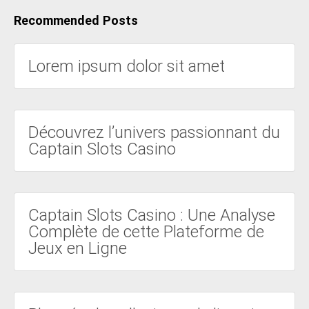
Recommended Posts
Lorem ipsum dolor sit amet
Découvrez l’univers passionnant du
Captain Slots Casino
Captain Slots Casino : Une Analyse
Complète de cette Plateforme de
Jeux en Ligne