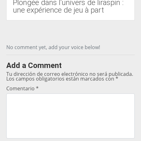
Plongée dans l’univers de liraspin :
une expérience de jeu à part
No comment yet, add your voice below!
Add a Comment
Tu dirección de correo electrónico no será publicada.
Los campos obligatorios están marcados con
*
Comentario
*