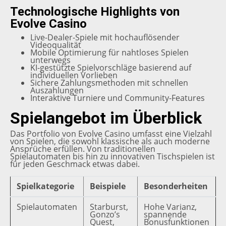
Technologische Highlights von
Evolve Casino
Live-Dealer-Spiele mit hochauflösender
Videoqualität
Mobile Optimierung für nahtloses Spielen
unterwegs
KI-gestützte Spielvorschläge basierend auf
individuellen Vorlieben
Sichere Zahlungsmethoden mit schnellen
Auszahlungen
Interaktive Turniere und Community-Features
Spielangebot im Überblick
Das Portfolio von Evolve Casino umfasst eine Vielzahl
von Spielen, die sowohl klassische als auch moderne
Ansprüche erfüllen. Von traditionellen
Spielautomaten bis hin zu innovativen Tischspielen ist
für jeden Geschmack etwas dabei.
Spielkategorie
Beispiele
Besonderheiten
Spielautomaten
Starburst,
Hohe Varianz,
Gonzo’s
spannende
Quest,
Bonusfunktionen