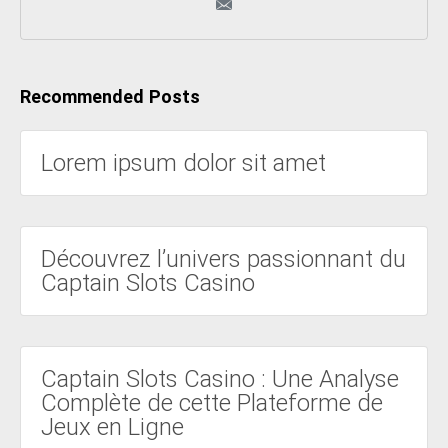
Recommended Posts
Lorem ipsum dolor sit amet
Découvrez l’univers passionnant du
Captain Slots Casino
Captain Slots Casino : Une Analyse
Complète de cette Plateforme de
Jeux en Ligne