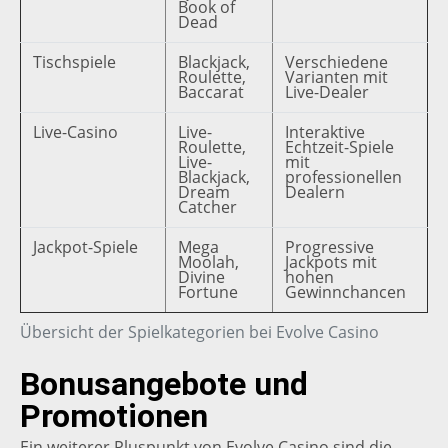
Book of
Dead
Tischspiele
Blackjack,
Verschiedene
Roulette,
Varianten mit
Baccarat
Live-Dealer
Live-Casino
Live-
Interaktive
Roulette,
Echtzeit-Spiele
Live-
mit
Blackjack,
professionellen
Dream
Dealern
Catcher
Jackpot-Spiele
Mega
Progressive
Moolah,
Jackpots mit
Divine
hohen
Fortune
Gewinnchancen
Übersicht der Spielkategorien bei Evolve Casino
Bonusangebote und
Promotionen
Ein weiterer Pluspunkt von Evolve Casino sind die