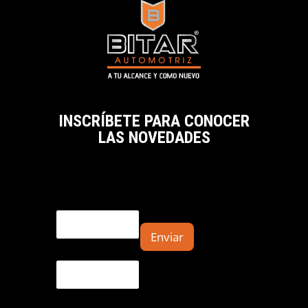
INSCRÍBETE PARA CONOCER
LAS NOVEDADES
Email
Enviar
E
m
a
i