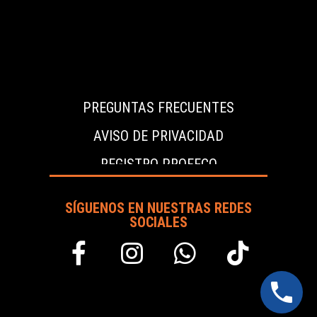
l
*
PREGUNTAS FRECUENTES
AVISO DE PRIVACIDAD
REGISTRO PROFECO
SÍGUENOS EN NUESTRAS REDES
SOCIALES