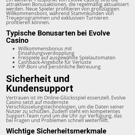
attraktiven Bonusaktionen, die regelmäßig aktualisiert
werden. Neue Spieler profitieren von großzügigen
Willkommensboni, während Stammkunden von
Treueprogrammen und exklusiven Turnieren
profitieren können.
Typische Bonusarten bei Evolve
Casino
Willkommensbonus mit
Einzahlungsverdopplung
Freispiele auf ausgewählte Spielautomaten
Cashback-Angebote für Verluste
VIP-Boni und persönliche Betreuung
Sicherheit und
Kundensupport
Vertrauen ist im Online-Glücksspiel essenziell. Evolve
Casino setzt auf modernste
Verschlüsselungstechnologien, um die Daten seiner
Nutzer zu schützen. Zudem steht ein kompetentes
Support-Team rund um die Uhr zur Verfügung, das
bei Fragen und Problemen schnell weiterhilft.
Wichtige Sicherheitsmerkmale