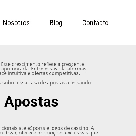
Nosotros
Blog
Contacto
Este crescimento reflete a crescente
 aprimorada. Entre essas plataformas,
e intuitiva e ofertas competitivas.
is sobre essa casa de apostas acessando
s Apostas
ionais até eSports e jogos de cassino. A
ém disso, oferece promoções exclusivas que