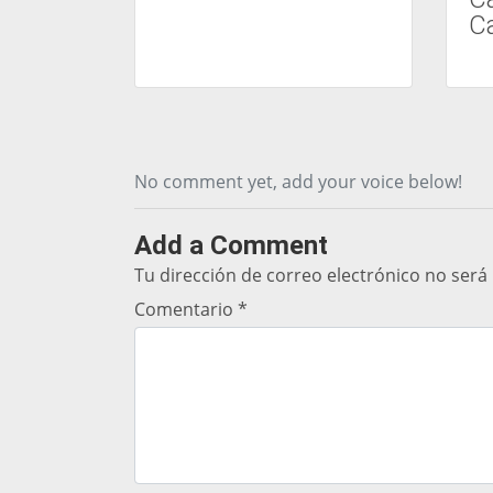
C
No comment yet, add your voice below!
Add a Comment
Tu dirección de correo electrónico no será
Comentario
*