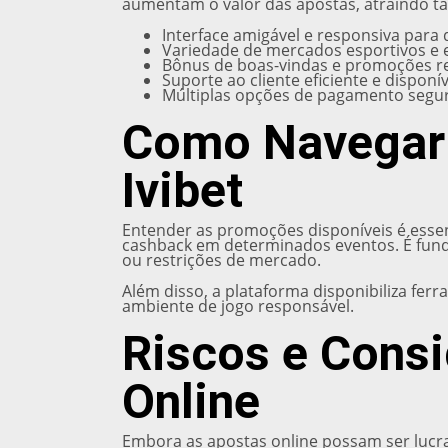
aumentam o valor das apostas, atraindo ta
Interface amigável e responsiva para 
Variedade de mercados esportivos e 
Bônus de boas-vindas e promoções r
Suporte ao cliente eficiente e disponív
Múltiplas opções de pagamento segu
Como Navegar 
Ivibet
Entender as promoções disponíveis é essenc
cashback em determinados eventos. É funda
ou restrições de mercado.
Além disso, a plataforma disponibiliza fe
ambiente de jogo responsável.
Riscos e Cons
Online
Embora as apostas online possam ser lucrati