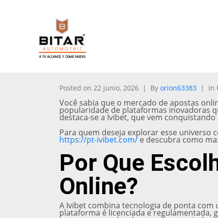
Posted on
22 junio, 2026
By
orion63383
In
Você sabia que o mercado de apostas onlin
popularidade de plataformas inovadoras qu
destaca-se a Ivibet, que vem conquistando 
Para quem deseja explorar esse universo c
https://pt-ivibet.com/
e descubra como max
Por Que Escolh
Online?
A Ivibet combina tecnologia de ponta com 
plataforma é licenciada e regulamentada, 