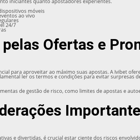
nto iniciantes quanto apostadores experientes.
dispositivos móveis
eventos ao vivo
egulares
el 24/7
ras
pelas Ofertas e Pr
ial para aproveitar ao máximo suas apostas. A Ivibet ofere
mental ler os termos e condições para evitar surpresas de
rramentas de gestão de risco, como limites de apostas e a
iderações Importante
vas e divertidas, é crucial estar ciente dos riscos envolvid