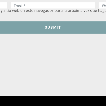
E
W
m
e
y sitio web en este navegador para la próxima vez que hag
a
b
i
s
l
i
*
t
e
SUBMIT