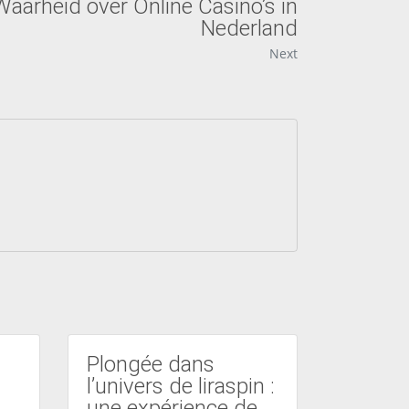
arheid over Online Casino’s in
Nederland
Next
Plongée dans
l’univers de liraspin :
une expérience de