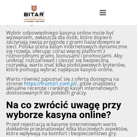
Posted on
22 junio, 2026
By
orion63383
In
Uncategorized
Leave a comment
Wybór odpowiedniego kasyna online może być
wyzwaniem, zwłaszcza dla osób, które dopiero
zaczynają swoją przygodę z grami hazardowymi w
sieci. Polska scena kasyn internetowych dynamicznie
się rozwija, oferując coraz więcej platform z
różnorodnymi grami, bonusami i promocjami. Aby
uniknąć rozczarowań i cieszyć się bezpieczną
rozrywką, warto znać kilka podstawowych kryteriów,
które pomogą wybrać najlepsze kasyno online.
Warto również zapoznać się z ofertą dostępną na
stronie
https://frumzi1.com.pl/
, gdzie znajdziesz
aktualne recenzje i rankingi kasyn internetowych
dostosowanych do polskich graczy.
Na co zwrócić uwagę przy
wyborze kasyna online?
Przed rejestracją w kasynie internetowym warto
dokładnie przeanalizować kilka kluczowych aspektów,
które wpływają na komfort i bezpieczeństwo gry.