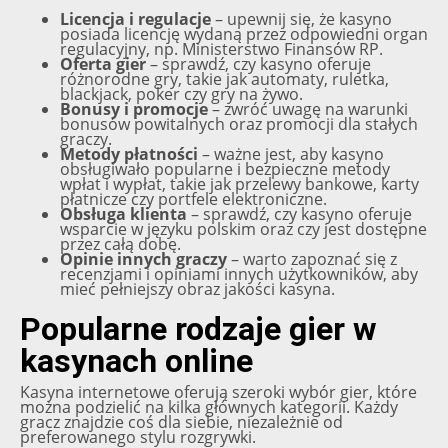
Licencja i regulacje
– upewnij się, że kasyno
posiada licencję wydaną przez odpowiedni organ
regulacyjny, np. Ministerstwo Finansów RP.
Oferta gier
– sprawdź, czy kasyno oferuje
różnorodne gry, takie jak automaty, ruletka,
blackjack, poker czy gry na żywo.
Bonusy i promocje
– zwróć uwagę na warunki
bonusów powitalnych oraz promocji dla stałych
graczy.
Metody płatności
– ważne jest, aby kasyno
obsługiwało popularne i bezpieczne metody
wpłat i wypłat, takie jak przelewy bankowe, karty
płatnicze czy portfele elektroniczne.
Obsługa klienta
– sprawdź, czy kasyno oferuje
wsparcie w języku polskim oraz czy jest dostępne
przez całą dobę.
Opinie innych graczy
– warto zapoznać się z
recenzjami i opiniami innych użytkowników, aby
mieć pełniejszy obraz jakości kasyna.
Popularne rodzaje gier w
kasynach online
Kasyna internetowe oferują szeroki wybór gier, które
można podzielić na kilka głównych kategorii. Każdy
gracz znajdzie coś dla siebie, niezależnie od
preferowanego stylu rozgrywki.