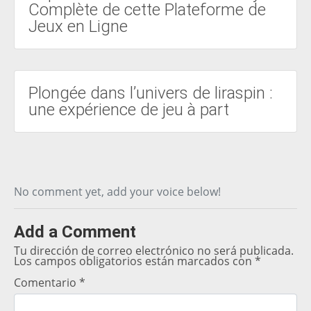
Complète de cette Plateforme de
Jeux en Ligne
Plongée dans l’univers de liraspin :
une expérience de jeu à part
No comment yet, add your voice below!
Add a Comment
Tu dirección de correo electrónico no será publicada.
Los campos obligatorios están marcados con
*
Comentario
*