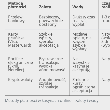
Metoda
Cza
płatności
Zalety
Wady
real
Przelew
Bezpieczny,
Dłuższy czas
1-3 
bankowy
powszechnie
realizacji
robo
dostępny
wypłat
Karty
Szybkie
Możliwe
Naty
płatnicze
wpłaty,
opłaty, nie
(wpł
(Visa,
szeroka
zawsze
3 dn
MasterCard)
akceptacja
szybkie
(wyp
wypłaty
Portfele
Błyskawiczne
Nie
Naty
elektroniczne
transakcje,
wszystkie
(Skrill,
wysoka
kasyna je
Neteller)
anonimowość
akceptują
Kryptowaluty
Anonimowość,
Zmienne
Naty
szybkie
kursy,
transakcje
ograniczona
akceptacja
Metody płatności w kasynach online – zalety i wady