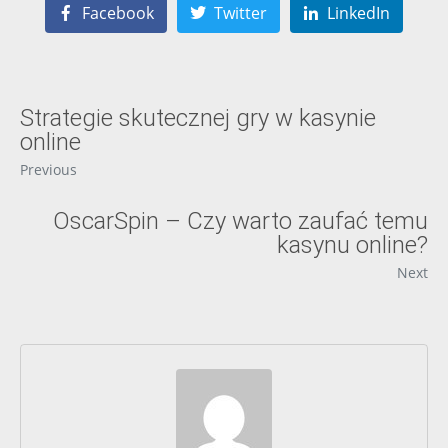
Facebook
Twitter
LinkedIn
Strategie skutecznej gry w kasynie
online
Previous
OscarSpin – Czy warto zaufać temu
kasynu online?
Next