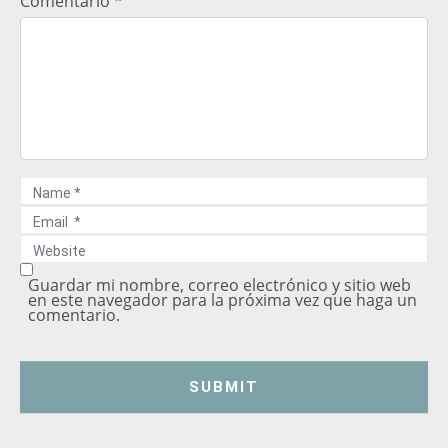
Comentario
*
N
a
E
m
m
e
W
a
*
e
i
b
l
s
Guardar mi nombre, correo electrónico y sitio web
*
i
en este navegador para la próxima vez que haga un
t
comentario.
e
SUBMIT