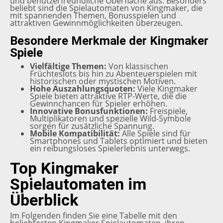
und benutzerfreundliche Oberfläche aus. Besonders
beliebt sind die Spielautomaten von Kingmaker, die
mit spannenden Themen, Bonusspielen und
attraktiven Gewinnmöglichkeiten überzeugen.
Besondere Merkmale der Kingmaker
Spiele
Vielfältige Themen:
Von klassischen
Früchteslots bis hin zu Abenteuerspielen mit
historischen oder mystischen Motiven.
Hohe Auszahlungsquoten:
Viele Kingmaker
Spiele bieten attraktive RTP-Werte, die die
Gewinnchancen für Spieler erhöhen.
Innovative Bonusfunktionen:
Freispiele,
Multiplikatoren und spezielle Wild-Symbole
sorgen für zusätzliche Spannung.
Mobile Kompatibilität:
Alle Spiele sind für
Smartphones und Tablets optimiert und bieten
ein reibungsloses Spielerlebnis unterwegs.
Top Kingmaker
Spielautomaten im
Überblick
Im Folgenden finden Sie eine Tabelle mit den