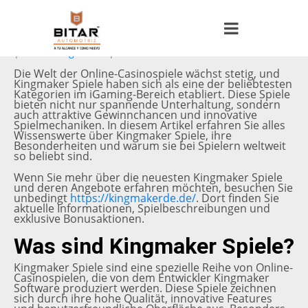
Posted on
22 junio, 2026
By
orion63383
In
Uncategorized
Leave a comment
Die Welt der Online-Casinospiele wächst stetig, und
Kingmaker Spiele haben sich als eine der beliebtesten
Kategorien im iGaming-Bereich etabliert. Diese Spiele
bieten nicht nur spannende Unterhaltung, sondern
auch attraktive Gewinnchancen und innovative
Spielmechaniken. In diesem Artikel erfahren Sie alles
Wissenswerte über Kingmaker Spiele, ihre
Besonderheiten und warum sie bei Spielern weltweit
so beliebt sind.
Wenn Sie mehr über die neuesten Kingmaker Spiele
und deren Angebote erfahren möchten, besuchen Sie
unbedingt
https://kingmakerde.de/
. Dort finden Sie
aktuelle Informationen, Spielbeschreibungen und
exklusive Bonusaktionen.
Was sind Kingmaker Spiele?
Kingmaker Spiele sind eine spezielle Reihe von Online-
Casinospielen, die von dem Entwickler Kingmaker
Software produziert werden. Diese Spiele zeichnen
sich durch ihre hohe Qualität, innovative Features