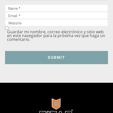
N
a
E
m
m
e
W
a
*
e
i
b
l
s
Guardar mi nombre, correo electrónico y sitio web
*
i
en este navegador para la próxima vez que haga un
t
comentario.
e
SUBMIT