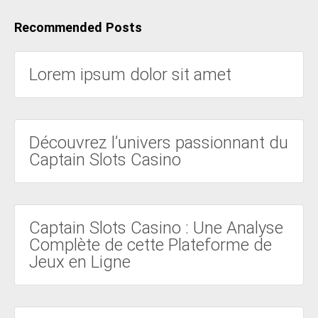
Recommended Posts
Lorem ipsum dolor sit amet
Découvrez l’univers passionnant du
Captain Slots Casino
Captain Slots Casino : Une Analyse
Complète de cette Plateforme de
Jeux en Ligne