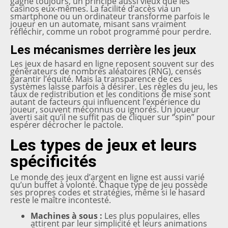
gagne toujours, un principe aussi vieux que les
casinos eux-mêmes. La facilité d’accès via un
smartphone ou un ordinateur transforme parfois le
joueur en un automate, misant sans vraiment
réfléchir, comme un robot programmé pour perdre.
Les mécanismes derrière les jeux
Les jeux de hasard en ligne reposent souvent sur des
générateurs de nombres aléatoires (RNG), censés
garantir l’équité. Mais la transparence de ces
systèmes laisse parfois à désirer. Les règles du jeu, les
taux de redistribution et les conditions de mise sont
autant de facteurs qui influencent l’expérience du
joueur, souvent méconnus ou ignorés. Un joueur
averti sait qu’il ne suffit pas de cliquer sur “spin” pour
espérer décrocher le pactole.
Les types de jeux et leurs
spécificités
Le monde des jeux d’argent en ligne est aussi varié
qu’un buffet à volonté. Chaque type de jeu possède
ses propres codes et stratégies, même si le hasard
reste le maître incontesté.
Machines à sous :
Les plus populaires, elles
attirent par leur simplicité et leurs animations