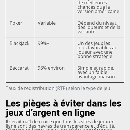
de meilleures
chances que la
version américaine
Poker
Variable
Dépend du niveau
des joueurs et de la
variante
Blackjack
99%+
Un des jeux les
plus favorables au
joueur avec une
bonne stratégie
Baccarat
98% environ
Simple et rapide,
avec un faible
avantage maison
Taux de redistribution (RTP) selon le type de jeu
Les pièges à éviter dans les
jeux d’argent en ligne
Il serait naïf de croire que tous les sites de jeux en
ligne sont des havres de transparence et d’équité.