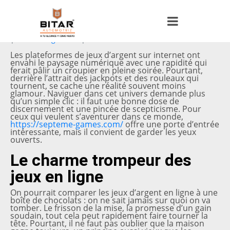
Posted on
22 junio, 2026
By
orion63383
In
Uncategorized
Leave a comment
Les plateformes de jeux d’argent sur internet ont
envahi le paysage numérique avec une rapidité qui
ferait pâlir un croupier en pleine soirée. Pourtant,
derrière l’attrait des jackpots et des rouleaux qui
tournent, se cache une réalité souvent moins
glamour. Naviguer dans cet univers demande plus
qu’un simple clic : il faut une bonne dose de
discernement et une pincée de scepticisme. Pour
ceux qui veulent s’aventurer dans ce monde,
https://septeme-games.com/
offre une porte d’entrée
intéressante, mais il convient de garder les yeux
ouverts.
Le charme trompeur des
jeux en ligne
On pourrait comparer les jeux d’argent en ligne à une
boîte de chocolats : on ne sait jamais sur quoi on va
tomber. Le frisson de la mise, la promesse d’un gain
soudain, tout cela peut rapidement faire tourner la
tête. Pourtant, il ne faut pas oublier que la maison