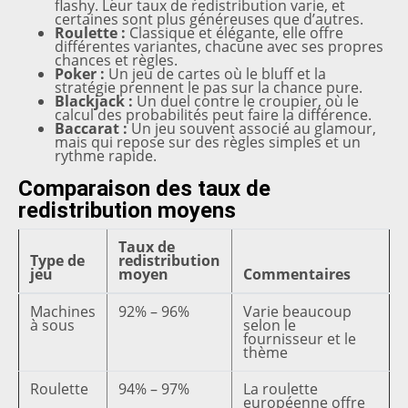
flashy. Leur taux de redistribution varie, et
certaines sont plus généreuses que d’autres.
Roulette :
Classique et élégante, elle offre
différentes variantes, chacune avec ses propres
chances et règles.
Poker :
Un jeu de cartes où le bluff et la
stratégie prennent le pas sur la chance pure.
Blackjack :
Un duel contre le croupier, où le
calcul des probabilités peut faire la différence.
Baccarat :
Un jeu souvent associé au glamour,
mais qui repose sur des règles simples et un
rythme rapide.
Comparaison des taux de
redistribution moyens
Taux de
Type de
redistribution
jeu
moyen
Commentaires
Machines
92% – 96%
Varie beaucoup
à sous
selon le
fournisseur et le
thème
Roulette
94% – 97%
La roulette
européenne offre