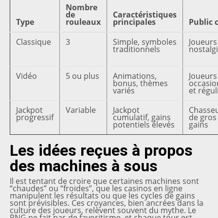
Nombre
de
Caractéristiques
Type
rouleaux
principales
Public c
Classique
3
Simple, symboles
Joueurs
traditionnels
nostalg
Vidéo
5 ou plus
Animations,
Joueurs
bonus, thèmes
occasio
variés
et régul
Jackpot
Variable
Jackpot
Chasse
progressif
cumulatif, gains
de gros
potentiels élevés
gains
Les idées reçues à propos
des machines à sous
Il est tentant de croire que certaines machines sont
“chaudes” ou “froides”, que les casinos en ligne
manipulent les résultats ou que les cycles de gains
sont prévisibles. Ces croyances, bien ancrées dans la
culture des joueurs, relèvent souvent du mythe. Le
RNG ne fait pas de favoritisme, et chaque tour est