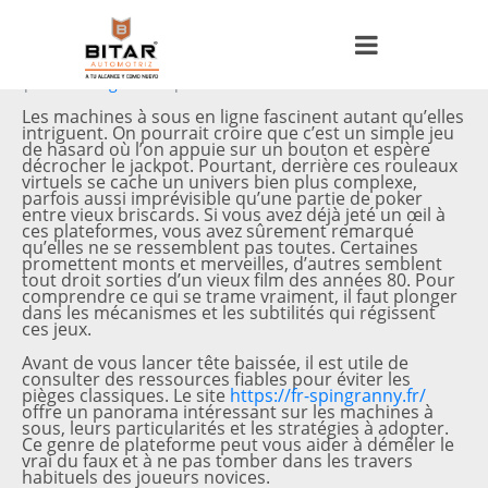
Posted on
22 junio, 2026
By
orion63383
In
Uncategorized
Leave a comment
Les machines à sous en ligne fascinent autant qu’elles
intriguent. On pourrait croire que c’est un simple jeu
de hasard où l’on appuie sur un bouton et espère
décrocher le jackpot. Pourtant, derrière ces rouleaux
virtuels se cache un univers bien plus complexe,
parfois aussi imprévisible qu’une partie de poker
entre vieux briscards. Si vous avez déjà jeté un œil à
ces plateformes, vous avez sûrement remarqué
qu’elles ne se ressemblent pas toutes. Certaines
promettent monts et merveilles, d’autres semblent
tout droit sorties d’un vieux film des années 80. Pour
comprendre ce qui se trame vraiment, il faut plonger
dans les mécanismes et les subtilités qui régissent
ces jeux.
Avant de vous lancer tête baissée, il est utile de
consulter des ressources fiables pour éviter les
pièges classiques. Le site
https://fr-spingranny.fr/
offre un panorama intéressant sur les machines à
sous, leurs particularités et les stratégies à adopter.
Ce genre de plateforme peut vous aider à démêler le
vrai du faux et à ne pas tomber dans les travers
habituels des joueurs novices.