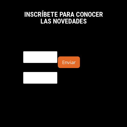
INSCRÍBETE PARA CONOCER
LAS NOVEDADES
Email
Enviar
E
m
a
i
l
*