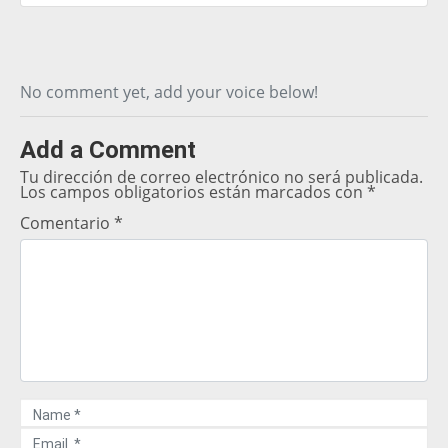
No comment yet, add your voice below!
Add a Comment
Tu dirección de correo electrónico no será publicada.
Los campos obligatorios están marcados con
*
Comentario
*
N
a
E
m
m