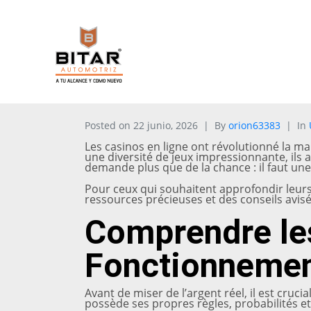
Posted on
22 junio, 2026
By
orion63383
In
Les casinos en ligne ont révolutionné la ma
une diversité de jeux impressionnante, ils a
demande plus que de la chance : il faut u
Pour ceux qui souhaitent approfondir leurs
ressources précieuses et des conseils avisé
Comprendre les
Fonctionneme
Avant de miser de l’argent réel, il est cruci
possède ses propres règles, probabilités et