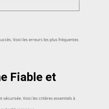
cès. Voici les erreurs les plus fréquentes
e Fiable et
sécurisée. Voici les critères essentiels à