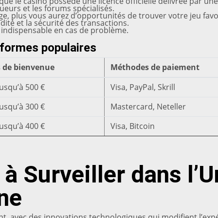
ue le casino possède une licence officielle délivrée par un
ueurs et les forums spécialisés.
rge, plus vous aurez d’opportunités de trouver votre jeu favo
idité et la sécurité des transactions.
 indispensable en cas de problème.
eformes populaires
 de bienvenue
Méthodes de paiement
usqu’à 500 €
Visa, PayPal, Skrill
usqu’à 300 €
Mastercard, Neteller
usqu’à 400 €
Visa, Bitcoin
à Surveiller dans l’U
ne
nt, avec des innovations technologiques qui modifient l’exp