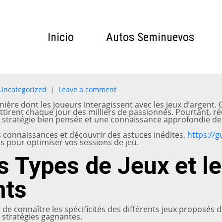
Inicio
Autos Seminuevos
Uncategorized
Leave a comment
nière dont les joueurs interagissent avec les jeux d’argent. 
ttirent chaque jour des milliers de passionnés. Pourtant, réu
ne stratégie bien pensée et une connaissance approfondie d
 connaissances et découvrir des astuces inédites,
https://
s pour optimiser vos sessions de jeu.
 Types de Jeux et l
nts
al de connaître les spécificités des différents jeux proposés
 stratégies gagnantes.