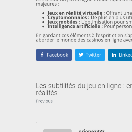
majeures :
Jeux en réalité virtuelle :
Offrant une
Cryptomonnaies :
De plus en plus ut
Jeux mobiles :
L’optimisation pour s
Intelligence artificielle :
Pour personn
En gardant ces éléments à l’esprit et en s
aborder le monde des casinos en ligne avec
Facebook
Twitter
Linke
Les subtilités du jeu en ligne : en
réalités
Previous
orion63383