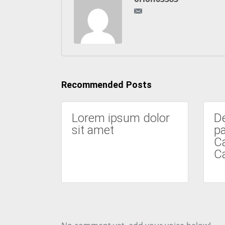
Recommended Posts
Lorem ipsum dolor
Dé
sit amet
p
Ca
C