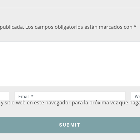
 publicada.
Los campos obligatorios están marcados con
*
E
W
m
e
y sitio web en este navegador para la próxima vez que hag
a
b
i
s
l
i
*
t
e
SUBMIT