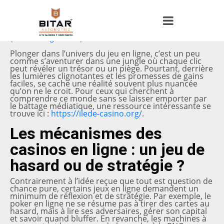
Posted on
22 junio, 2026
By
orion63383
In
Uncategorized
Leave a comment
Plonger dans l’univers du jeu en ligne, c’est un peu
comme s’aventurer dans une jungle où chaque clic
peut révéler un trésor ou un piège. Pourtant, derrière
les lumières clignotantes et les promesses de gains
faciles, se cache une réalité souvent plus nuancée
qu’on ne le croit. Pour ceux qui cherchent à
comprendre ce monde sans se laisser emporter par
le battage médiatique, une ressource intéressante se
trouve ici :
https://ilede-casino.org/
.
Les mécanismes des
casinos en ligne : un jeu de
hasard ou de stratégie ?
Contrairement à l’idée reçue que tout est question de
chance pure, certains jeux en ligne demandent un
minimum de réflexion et de stratégie. Par exemple, le
poker en ligne ne se résume pas à tirer des cartes au
hasard, mais à lire ses adversaires, gérer son capital
et savoir quand bluffer. En revanche, les machines à