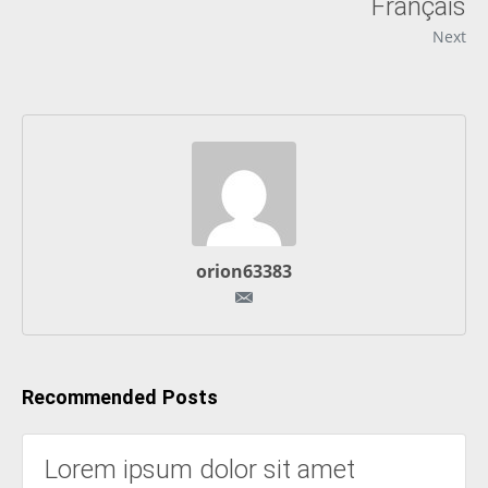
Français
Next
orion63383
Recommended Posts
Lorem ipsum dolor sit amet