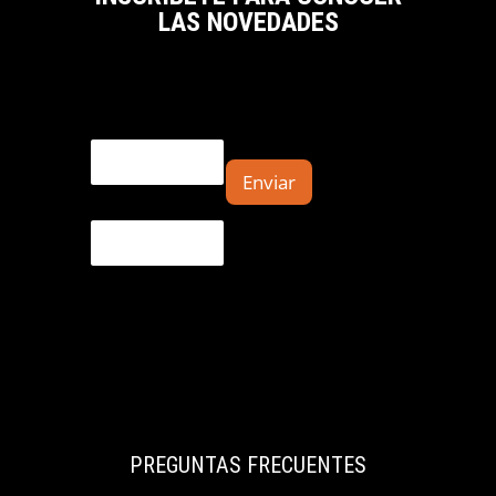
LAS NOVEDADES
Email
Enviar
E
m
a
i
l
*
PREGUNTAS FRECUENTES