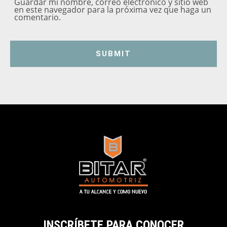
s
Guardar mi nombre, correo electrónico y sitio web
*
i
en este navegador para la próxima vez que haga un
t
comentario.
e
SUBMIT
INSCRÍBETE PARA CONOCER