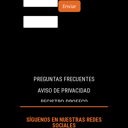
Enviar
E
m
a
i
l
*
PREGUNTAS FRECUENTES
AVISO DE PRIVACIDAD
REGISTRO PROFECO
SÍGUENOS EN NUESTRAS REDES
SOCIALES