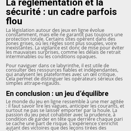
La réglementation et la
sécurité : un cadre parfois
flou
La législation autour des jeux en ligne évolue
constamment, mais elle ne garantit pas toujours une
protection totale. Certains sites opèrent dans des
zones grises, où les règles sont plus souples, voire
inexistantes. La vigilance est donc de mise pour éviter
les mauvaises surprises, comme les délais de retrait
interminables ou les conditions opaques.
Pour naviguer dans ce labyrinthe, il est utile de
consulter des ressources fiables et indépendantes,
qui analysent les plateformes avec un œil critique.
Cela permet de distinguer les opérateurs sérieux des
simples attrape-nigauds.
En conclusion : un jeu d’équilibre
Le monde du jeu en ligne ressemble à une mer agitée
: il faut savoir lire les vagues, anticiper les courants, et
surtout ne pas se laisser emporter par la houle. La
passion du jeu peut cohabiter avec la prudence, à
condition de garder en tête que derrière chaque pari
se cache une part de risque. L’expérience s’enrichit
autant des victoires que des leçons tirées des