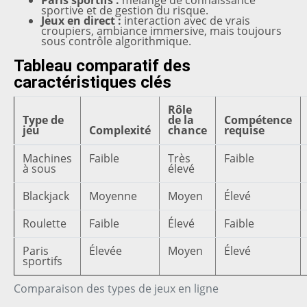
Paris sportifs :
mélange de connaissance
sportive et de gestion du risque.
Jeux en direct :
interaction avec de vrais
croupiers, ambiance immersive, mais toujours
sous contrôle algorithmique.
Tableau comparatif des
caractéristiques clés
Rôle
Type de
de la
Compétence
jeu
Complexité
chance
requise
Machines
Faible
Très
Faible
à sous
élevé
Blackjack
Moyenne
Moyen
Élevé
Roulette
Faible
Élevé
Faible
Paris
Élevée
Moyen
Élevé
sportifs
Comparaison des types de jeux en ligne