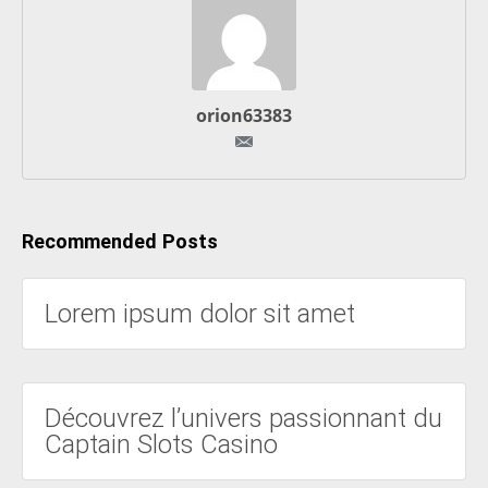
orion63383
Recommended Posts
Lorem ipsum dolor sit amet
Découvrez l’univers passionnant du
Captain Slots Casino