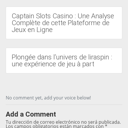
Captain Slots Casino : Une Analyse
Complète de cette Plateforme de
Jeux en Ligne
Plongée dans l’univers de liraspin :
une expérience de jeu à part
No comment yet, add your voice below!
Add a Comment
Tu dirección de correo electrónico no será publicada.
Los campos obligatorios están marcados con
*