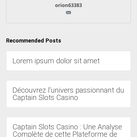
orion63383
Recommended Posts
Lorem ipsum dolor sit amet
Découvrez l’univers passionnant du
Captain Slots Casino
Captain Slots Casino : Une Analyse
Complète de cette Plateforme de