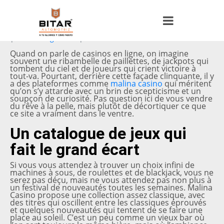
Posted on
22 junio, 2026
By
orion63383
In
Uncategorized
Leave a comment
Quand on parle de casinos en ligne, on imagine
souvent une ribambelle de paillettes, de jackpots qui
tombent du ciel et de joueurs qui crient victoire à
tout-va. Pourtant, derrière cette façade clinquante, il y
a des plateformes comme
malina casino
qui méritent
qu’on s’y attarde avec un brin de scepticisme et un
soupçon de curiosité. Pas question ici de vous vendre
du rêve à la pelle, mais plutôt de décortiquer ce que
ce site a vraiment dans le ventre.
Un catalogue de jeux qui
fait le grand écart
Si vous vous attendez à trouver un choix infini de
machines à sous, de roulettes et de blackjack, vous ne
serez pas déçu, mais ne vous attendez pas non plus à
un festival de nouveautés toutes les semaines. Malina
Casino propose une collection assez classique, avec
des titres qui oscillent entre les classiques éprouvés
et quelques nouveautés qui tentent de se faire une
place au soleil. C’est un peu comme un vieux bar où