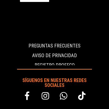
a
i
l
*
PREGUNTAS FRECUENTES
AVISO DE PRIVACIDAD
REGISTRO PROFECO
SÍGUENOS EN NUESTRAS REDES
SOCIALES