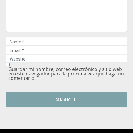
N
a
E
m
m
e
W
a
*
e
i
b
l
s
Guardar mi nombre, correo electrónico y sitio web
*
i
en este navegador para la próxima vez que haga un
t
comentario.
e
SUBMIT