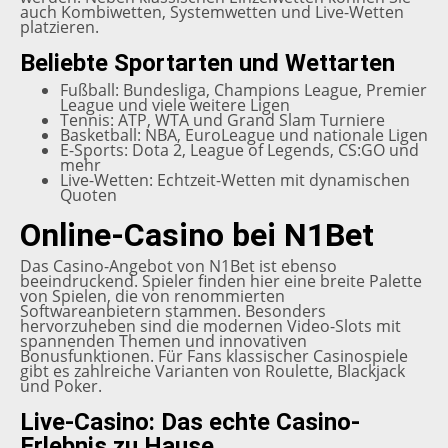
auch Kombiwetten, Systemwetten und Live-Wetten
platzieren.
Beliebte Sportarten und Wettarten
Fußball: Bundesliga, Champions League, Premier
League und viele weitere Ligen
Tennis: ATP, WTA und Grand Slam Turniere
Basketball: NBA, EuroLeague und nationale Ligen
E-Sports: Dota 2, League of Legends, CS:GO und
mehr
Live-Wetten: Echtzeit-Wetten mit dynamischen
Quoten
Online-Casino bei N1Bet
Das Casino-Angebot von N1Bet ist ebenso
beeindruckend. Spieler finden hier eine breite Palette
von Spielen, die von renommierten
Softwareanbietern stammen. Besonders
hervorzuheben sind die modernen Video-Slots mit
spannenden Themen und innovativen
Bonusfunktionen. Für Fans klassischer Casinospiele
gibt es zahlreiche Varianten von Roulette, Blackjack
und Poker.
Live-Casino: Das echte Casino-
Erlebnis zu Hause