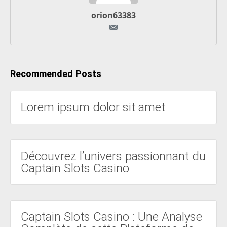
orion63383
Recommended Posts
Lorem ipsum dolor sit amet
Découvrez l’univers passionnant du
Captain Slots Casino
Captain Slots Casino : Une Analyse