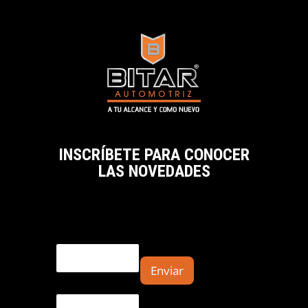
INSCRÍBETE PARA CONOCER
LAS NOVEDADES
Email
Enviar
E