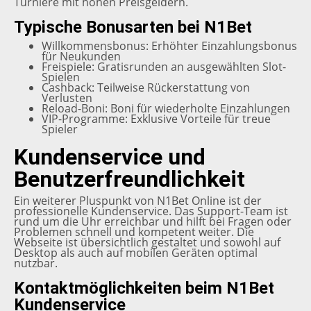
Turniere mit hohen Preisgeldern.
Typische Bonusarten bei N1Bet
Willkommensbonus: Erhöhter Einzahlungsbonus
für Neukunden
Freispiele: Gratisrunden an ausgewählten Slot-
Spielen
Cashback: Teilweise Rückerstattung von
Verlusten
Reload-Boni: Boni für wiederholte Einzahlungen
VIP-Programme: Exklusive Vorteile für treue
Spieler
Kundenservice und
Benutzerfreundlichkeit
Ein weiterer Pluspunkt von N1Bet Online ist der
professionelle Kundenservice. Das Support-Team ist
rund um die Uhr erreichbar und hilft bei Fragen oder
Problemen schnell und kompetent weiter. Die
Webseite ist übersichtlich gestaltet und sowohl auf
Desktop als auch auf mobilen Geräten optimal
nutzbar.
Kontaktmöglichkeiten beim N1Bet
Kundenservice