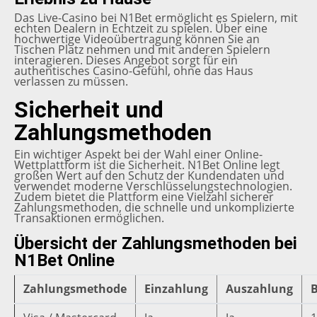
Das Live-Casino bei N1Bet ermöglicht es Spielern, mit
echten Dealern in Echtzeit zu spielen. Über eine
hochwertige Videoübertragung können Sie an
Tischen Platz nehmen und mit anderen Spielern
interagieren. Dieses Angebot sorgt für ein
authentisches Casino-Gefühl, ohne das Haus
verlassen zu müssen.
Sicherheit und
Zahlungsmethoden
Ein wichtiger Aspekt bei der Wahl einer Online-
Wettplattform ist die Sicherheit. N1Bet Online legt
großen Wert auf den Schutz der Kundendaten und
verwendet moderne Verschlüsselungstechnologien.
Zudem bietet die Plattform eine Vielzahl sicherer
Zahlungsmethoden, die schnelle und unkomplizierte
Transaktionen ermöglichen.
Übersicht der Zahlungsmethoden bei
N1Bet Online
Zahlungsmethode
Einzahlung
Auszahlung
B