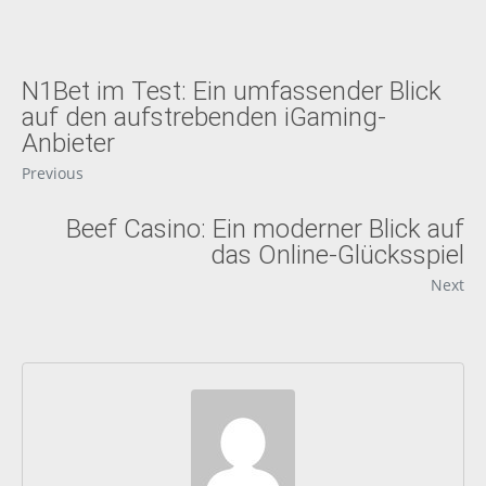
N1Bet im Test: Ein umfassender Blick
auf den aufstrebenden iGaming-
Anbieter
Previous
Beef Casino: Ein moderner Blick auf
das Online-Glücksspiel
Next