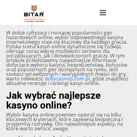
Posted on
22 junio, 2026
By
orion63383
In
Uncategorized
Leave a comment
W dobie cyfryzacji i rosnącej popularności gier
hazardowych online, wybór odpowiedniego kasyna
internetowego staje się kluczowy dla każdego gracza.
Polska scena kasyn online dynamicznie się rozwija,
oferując coraz więcej możliwości zarówno dla
początkujących, jak i doświadczonych graczy. W tym
artykule przedstawimy najważniejsze informacje
dotyczące wyboru kasyna, bezpieczeństwa, bonusów
oraz popularnych gier dostępnych na rynku. Jeśli
szukasz sprawdzonych i wiarygodnych miejsc do gry,
warto odwiedzić
dollycasinos.com.pl
, gdzie znajdziesz
aktualne recenzje i rankingi kasyn online.
Jak wybrać najlepsze
kasyno online?
Wybór kasyna online powinien opierać się na kilku
kluczowych kryteriach, które zapewnią bezpieczną i
przyjemną rozrywkę. Oto najważniejsze aspekty, na
które warto zwrócić uwagę: