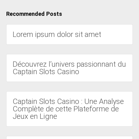
Recommended Posts
Lorem ipsum dolor sit amet
Découvrez l’univers passionnant du
Captain Slots Casino
Captain Slots Casino : Une Analyse
Complète de cette Plateforme de
Jeux en Ligne