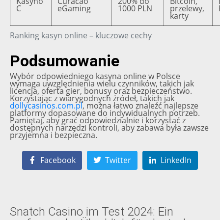
Kasyno
Curacao
200% do
Bitcoin,
C
eGaming
1000 PLN
przelewy,
karty
Ranking kasyn online – kluczowe cechy
Podsumowanie
Wybór odpowiedniego kasyna online w Polsce
wymaga uwzględnienia wielu czynników, takich jak
licencja, oferta gier, bonusy oraz bezpieczeństwo.
Korzystając z wiarygodnych źródeł, takich jak
dollycasinos.com.pl
, można łatwo znaleźć najlepsze
platformy dopasowane do indywidualnych potrzeb.
Pamiętaj, aby grać odpowiedzialnie i korzystać z
dostępnych narzędzi kontroli, aby zabawa była zawsze
przyjemna i bezpieczna.
Facebook
Twitter
LinkedIn
Snatch Casino im Test 2024: Ein