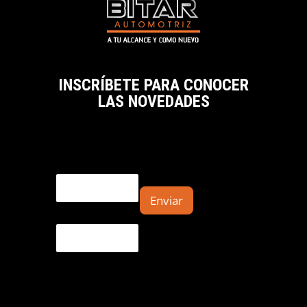
INSCRÍBETE PARA CONOCER
LAS NOVEDADES
Email
Enviar
E
m
a
i
l
*