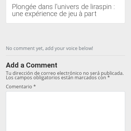
Plongée dans l’univers de liraspin :
une expérience de jeu à part
No comment yet, add your voice below!
Add a Comment
Tu dirección de correo electrónico no será publicada.
Los campos obligatorios están marcados con
*
Comentario
*