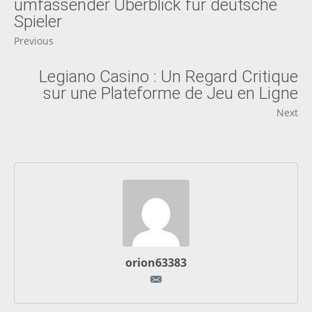
umfassender Überblick für deutsche
Spieler
Previous
Legiano Casino : Un Regard Critique
sur une Plateforme de Jeu en Ligne
Next
orion63383