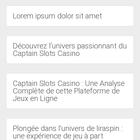
Lorem ipsum dolor sit amet
Découvrez l’univers passionnant du
Captain Slots Casino
Captain Slots Casino : Une Analyse
Complète de cette Plateforme de
Jeux en Ligne
Plongée dans l’univers de liraspin :
une expérience de jeu à part