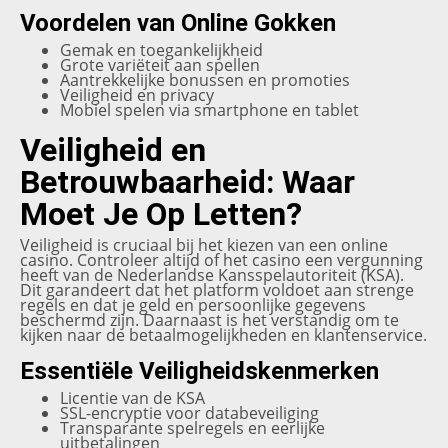
Voordelen van Online Gokken
Gemak en toegankelijkheid
Grote variëteit aan spellen
Aantrekkelijke bonussen en promoties
Veiligheid en privacy
Mobiel spelen via smartphone en tablet
Veiligheid en
Betrouwbaarheid: Waar
Moet Je Op Letten?
Veiligheid is cruciaal bij het kiezen van een online
casino. Controleer altijd of het casino een vergunning
heeft van de Nederlandse Kansspelautoriteit (KSA).
Dit garandeert dat het platform voldoet aan strenge
regels en dat je geld en persoonlijke gegevens
beschermd zijn. Daarnaast is het verstandig om te
kijken naar de betaalmogelijkheden en klantenservice.
Essentiële Veiligheidskenmerken
Licentie van de KSA
SSL-encryptie voor databeveiliging
Transparante spelregels en eerlijke
uitbetalingen