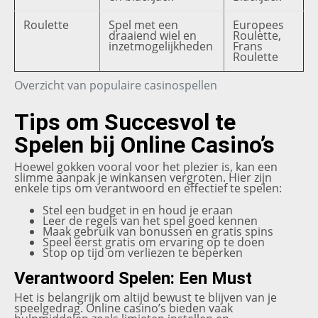
Roulette
Spel met een
Europees
draaiend wiel en
Roulette,
inzetmogelijkheden
Frans
Roulette
Overzicht van populaire casinospellen
Tips om Succesvol te
Spelen bij Online Casino’s
Hoewel gokken vooral voor het plezier is, kan een
slimme aanpak je winkansen vergroten. Hier zijn
enkele tips om verantwoord en effectief te spelen:
Stel een budget in en houd je eraan
Leer de regels van het spel goed kennen
Maak gebruik van bonussen en gratis spins
Speel eerst gratis om ervaring op te doen
Stop op tijd om verliezen te beperken
Verantwoord Spelen: Een Must
Het is belangrijk om altijd bewust te blijven van je
speelgedrag. Online casino’s bieden vaak