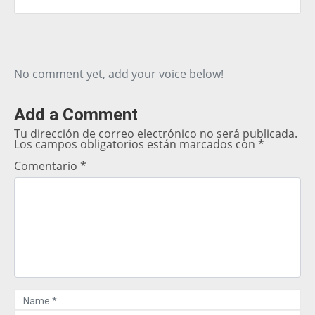
No comment yet, add your voice below!
Add a Comment
Tu dirección de correo electrónico no será publicada.
Los campos obligatorios están marcados con
*
Comentario
*
N
a
E
m