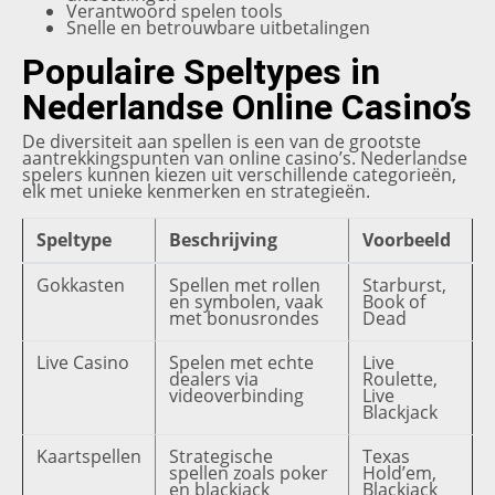
Verantwoord spelen tools
Snelle en betrouwbare uitbetalingen
Populaire Speltypes in
Nederlandse Online Casino’s
De diversiteit aan spellen is een van de grootste
aantrekkingspunten van online casino’s. Nederlandse
spelers kunnen kiezen uit verschillende categorieën,
elk met unieke kenmerken en strategieën.
Speltype
Beschrijving
Voorbeeld
Gokkasten
Spellen met rollen
Starburst,
en symbolen, vaak
Book of
met bonusrondes
Dead
Live Casino
Spelen met echte
Live
dealers via
Roulette,
videoverbinding
Live
Blackjack
Kaartspellen
Strategische
Texas
spellen zoals poker
Hold’em,
en blackjack
Blackjack