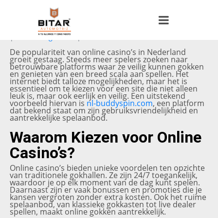
Posted on
22 junio, 2026
By
orion63383
In
Uncategorized
Leave a comment
De populariteit van online casino’s in Nederland
groeit gestaag. Steeds meer spelers zoeken naar
betrouwbare platforms waar ze veilig kunnen gokken
en genieten van een breed scala aan spellen. Het
internet biedt talloze mogelijkheden, maar het is
essentieel om te kiezen voor een site die niet alleen
leuk is, maar ook eerlijk en veilig. Een uitstekend
voorbeeld hiervan is
nl-buddyspin.com
, een platform
dat bekend staat om zijn gebruiksvriendelijkheid en
aantrekkelijke spelaanbod.
Waarom Kiezen voor Online
Casino’s?
Online casino’s bieden unieke voordelen ten opzichte
van traditionele gokhallen. Ze zijn 24/7 toegankelijk,
waardoor je op elk moment van de dag kunt spelen.
Daarnaast zijn er vaak bonussen en promoties die je
kansen vergroten zonder extra kosten. Ook het ruime
spelaanbod, van klassieke gokkasten tot live dealer
spellen, maakt online gokken aantrekkelijk.