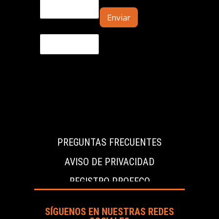
Enviar
E
m
a
i
l
*
PREGUNTAS FRECUENTES
AVISO DE PRIVACIDAD
REGISTRO PROFECO
SÍGUENOS EN NUESTRAS REDES