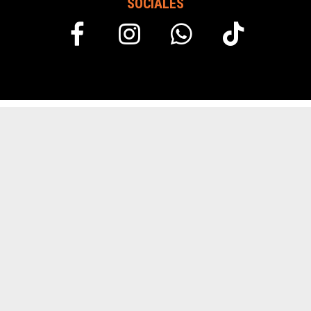
SOCIALES