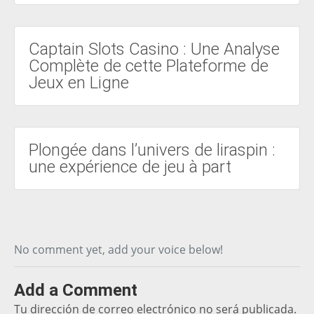
Captain Slots Casino : Une Analyse
Complète de cette Plateforme de
Jeux en Ligne
Plongée dans l’univers de liraspin :
une expérience de jeu à part
No comment yet, add your voice below!
Add a Comment
Tu dirección de correo electrónico no será publicada.