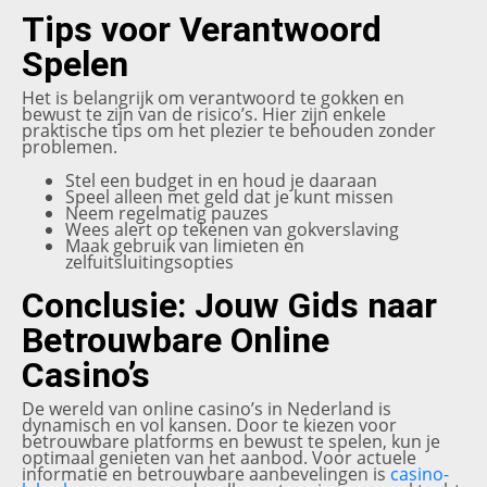
Tips voor Verantwoord
Spelen
Het is belangrijk om verantwoord te gokken en
bewust te zijn van de risico’s. Hier zijn enkele
praktische tips om het plezier te behouden zonder
problemen.
Stel een budget in en houd je daaraan
Speel alleen met geld dat je kunt missen
Neem regelmatig pauzes
Wees alert op tekenen van gokverslaving
Maak gebruik van limieten en
zelfuitsluitingsopties
Conclusie: Jouw Gids naar
Betrouwbare Online
Casino’s
De wereld van online casino’s in Nederland is
dynamisch en vol kansen. Door te kiezen voor
betrouwbare platforms en bewust te spelen, kun je
optimaal genieten van het aanbod. Voor actuele
informatie en betrouwbare aanbevelingen is
casino-