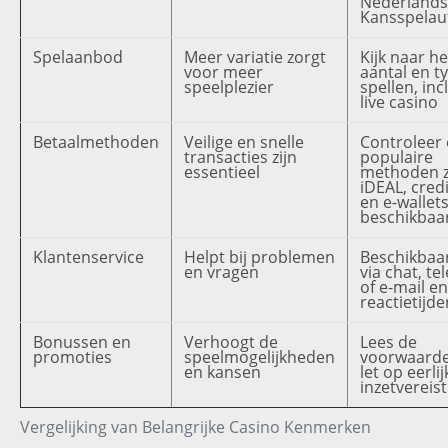
Nederland
Kansspelaut
Spelaanbod
Meer variatie zorgt
Kijk naar he
voor meer
aantal en t
speelplezier
spellen, inc
live casino
Betaalmethoden
Veilige en snelle
Controleer 
transacties zijn
populaire
essentieel
methoden z
iDEAL, cred
en e-wallet
beschikbaar
Klantenservice
Helpt bij problemen
Beschikbaa
en vragen
via chat, te
of e-mail en
reactietijde
Bonussen en
Verhoogt de
Lees de
promoties
speelmogelijkheden
voorwaard
en kansen
let op eerlij
inzetvereis
Vergelijking van Belangrijke Casino Kenmerken