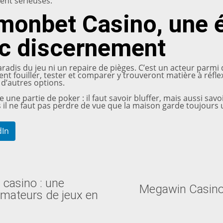
ent sérieuses.
monbet Casino, une 
ec discernement
aradis du jeu ni un repaire de pièges. C’est un acteur parm
ent fouiller, tester et comparer y trouveront matière à réfl
 d’autres options.
une partie de poker : il faut savoir bluffer, mais aussi sa
 il ne faut pas perdre de vue que la maison garde toujours un
dIn
casino : une
Megawin Casino 
amateurs de jeux en