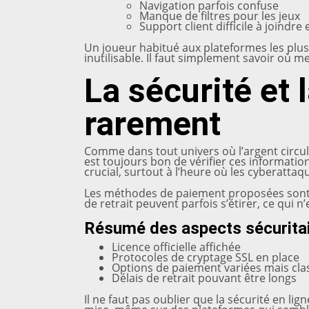
Navigation parfois confuse
Manque de filtres pour les jeux
Support client difficile à joindr
Un joueur habitué aux plateformes les plus 
inutilisable. Il faut simplement savoir où me
La sécurité et l
rarement
Comme dans tout univers où l’argent circule
est toujours bon de vérifier ces informati
crucial, surtout à l’heure où les cyberattaq
Les méthodes de paiement proposées sont cl
de retrait peuvent parfois s’étirer, ce qui 
Résumé des aspects sécurita
Licence officielle affichée
Protocoles de cryptage SSL en place
Options de paiement variées mais cla
Délais de retrait pouvant être longs
Il ne faut pas oublier que la sécurité en li