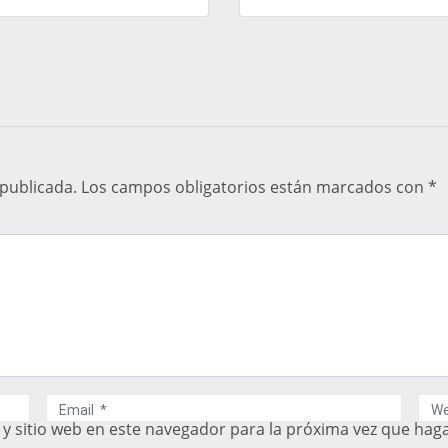
 publicada.
Los campos obligatorios están marcados con
*
E
W
m
e
y sitio web en este navegador para la próxima vez que hag
a
b
i
s