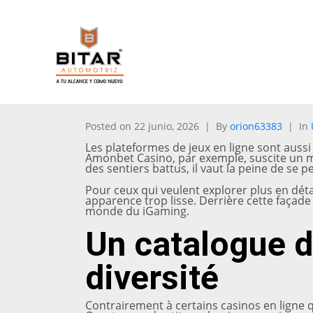
Posted on
22 junio, 2026
By
orion63383
In
Les plateformes de jeux en ligne sont aussi
Amonbet Casino, par exemple, suscite un mé
des sentiers battus, il vaut la peine de se p
Pour ceux qui veulent explorer plus en déta
apparence trop lisse. Derrière cette façade
monde du iGaming.
Un catalogue de
diversité
Contrairement à certains casinos en ligne 