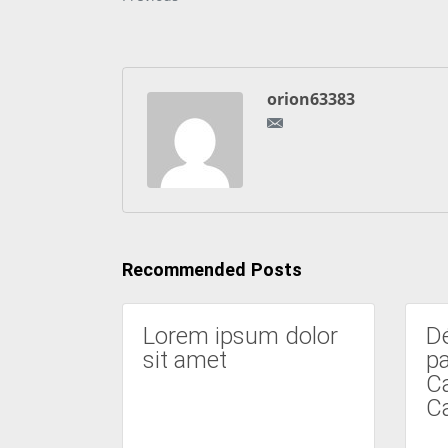
orion63383
Recommended Posts
Lorem ipsum dolor
Dé
sit amet
p
Ca
C