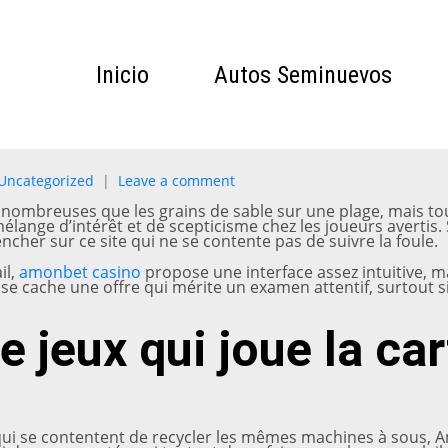
Inicio
Autos Seminuevos
Uncategorized
Leave a comment
 nombreuses que les grains de sable sur une plage, mais tou
lange d’intérêt et de scepticisme chez les joueurs avertis.
encher sur ce site qui ne se contente pas de suivre la foule.
il,
amonbet casino
propose une interface assez intuitive, m
 se cache une offre qui mérite un examen attentif, surtout s
 jeux qui joue la car
qui se contentent de recycler les mêmes machines à sous, Am