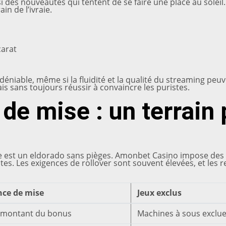
i des nouveautés qui tentent de se faire une place au soleil
ain de l’ivraie.
carat
ndéniable, même si la fluidité et la qualité du streaming peu
ais sans toujours réussir à convaincre les puristes.
de mise : un terrain 
igne est un eldorado sans pièges. Amonbet Casino impose des
es. Les exigences de rollover sont souvent élevées, et les res
nce de mise
Jeux exclus
e montant du bonus
Machines à sous exclu