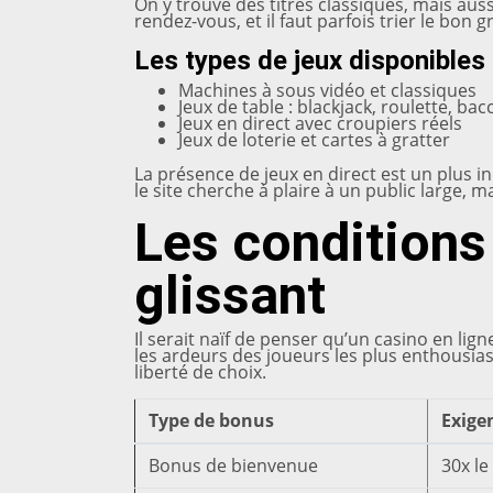
On y trouve des titres classiques, mais auss
rendez-vous, et il faut parfois trier le bon gr
Les types de jeux disponibles
Machines à sous vidéo et classiques
Jeux de table : blackjack, roulette, bac
Jeux en direct avec croupiers réels
Jeux de loterie et cartes à gratter
La présence de jeux en direct est un plus i
le site cherche à plaire à un public large, m
Les conditions 
glissant
Il serait naïf de penser qu’un casino en l
les ardeurs des joueurs les plus enthousiast
liberté de choix.
Type de bonus
Exige
Bonus de bienvenue
30x l