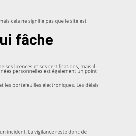
is cela ne signifie pas que le site est
qui fâche
ses licences et ses certifications, mais il
onnées personnelles est également un point
les portefeuilles électroniques. Les délais
’un incident. La vigilance reste donc de