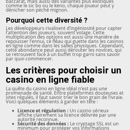
baccarat, mais aussi des variantes plus exotiques
comme le sic bo ou le keno, chaque joueur peut y
dénicher son péché mignon.
Pourquoi cette diversité ?
Les développeurs rivalisent d’ingéniosité pour capter
l’attention des joueurs, souvent volage. Cette
multiplication des options est aussi une manière de
repousser l’ennui, ce fléau qui guette dans les casinos
en ligne comme dans les salles physiques. Cependant,
cette abondance peut aussi dérouter les novices, qui
se retrouvent face à un buffet trop garni sans savoir
par quoi commencer.
Les critères pour choisir un
casino en ligne fiable
La quête du casino en ligne idéal n’est pas une
promenade de santé. Entre plateformes douteuses et
sites régulés, il faut savoir trier le bon grain de l’ivraie.
Voici quelques éléments à garder en tête :
Licence et régulation :
Un casino sérieux
affiche clairement sa licence délivrée par une
autorité reconnue.
Sécurité des données :
Le cryptage SSL est un
minimum pour protéger vos informations