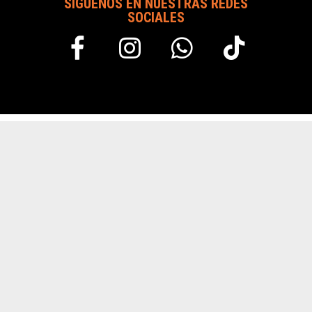
SÍGUENOS EN NUESTRAS REDES
SOCIALES