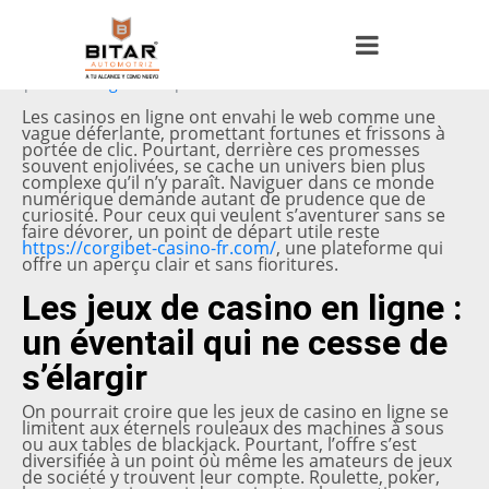
Posted on
22 junio, 2026
By
orion63383
In
Uncategorized
Leave a comment
Les casinos en ligne ont envahi le web comme une
vague déferlante, promettant fortunes et frissons à
portée de clic. Pourtant, derrière ces promesses
souvent enjolivées, se cache un univers bien plus
complexe qu’il n’y paraît. Naviguer dans ce monde
numérique demande autant de prudence que de
curiosité. Pour ceux qui veulent s’aventurer sans se
faire dévorer, un point de départ utile reste
https://corgibet-casino-fr.com/
, une plateforme qui
offre un aperçu clair et sans fioritures.
Les jeux de casino en ligne :
un éventail qui ne cesse de
s’élargir
On pourrait croire que les jeux de casino en ligne se
limitent aux éternels rouleaux des machines à sous
ou aux tables de blackjack. Pourtant, l’offre s’est
diversifiée à un point où même les amateurs de jeux
de société y trouvent leur compte. Roulette, poker,