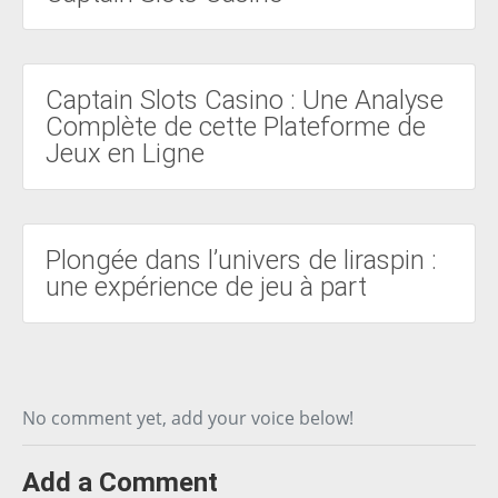
Captain Slots Casino : Une Analyse
Complète de cette Plateforme de
Jeux en Ligne
Plongée dans l’univers de liraspin :
une expérience de jeu à part
No comment yet, add your voice below!
Add a Comment