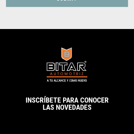
INSCRÍBETE PARA CONOCER
LAS NOVEDADES
Email