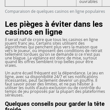
ouvrables
Comparaison de quelques casinos en ligne populaires
Les pièges à éviter dans les
casinos en ligne
Il serait naïf de croire que tous les casinos en ligne
jouent franc jeu. Certains sites utilisent des
algorithmes qui penchent plus vers la maison que
vers le joueur, ou imposent des conditions de retrait
tellement tordues qu’on se demande si ce n’est pas
une blague. La vigilance est donc de mise, surtout
quand les offres semblent trop belles pour être
vraies.
Un autre écueil fréquent est la dépendance. Le jeu en
ligne, avec sa disponibilité 24/7 et ses notifications
incessantes, peut facilement devenir un gouffre. Il
faut savoir poser des limites, et ne pas hésiter à
utiliser les outils d’auto-exclusion ou de contrôle du
temps de jeu proposés par la plupart des plateformes
sérieuses.
Quelques conseils pour garder la tête
froide