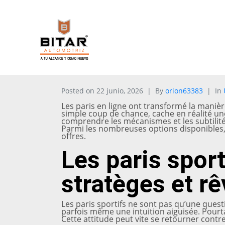
Posted on
22 junio, 2026
By
orion63383
In
Les paris en ligne ont transformé la mani
simple coup de chance, cache en réalité un
comprendre les mécanismes et les subtilités 
Parmi les nombreuses options disponibles
offres.
Les paris sport
stratèges et r
Les paris sportifs ne sont pas qu’une quest
parfois même une intuition aiguisée. Pourt
Cette attitude peut vite se retourner contr