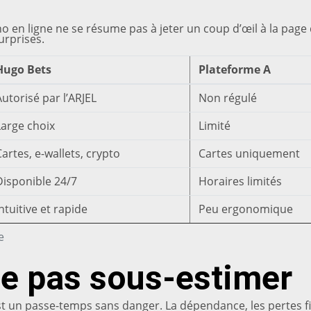
 en ligne ne se résume pas à jeter un coup d’œil à la page d
urprises.
Hugo Bets
Plateforme A
Autorisé par l’ARJEL
Non régulé
Large choix
Limité
Cartes, e-wallets, crypto
Cartes uniquement
Disponible 24/7
Horaires limités
ntuitive et rapide
Peu ergonomique
e
ne pas sous-estimer
e est un passe-temps sans danger. La dépendance, les pertes