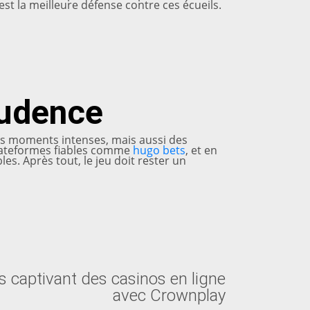
st la meilleure défense contre ces écueils.
rudence
 des moments intenses, mais aussi des
plateformes fiables comme
hugo bets
, et en
s. Après tout, le jeu doit rester un
s captivant des casinos en ligne
avec Crownplay