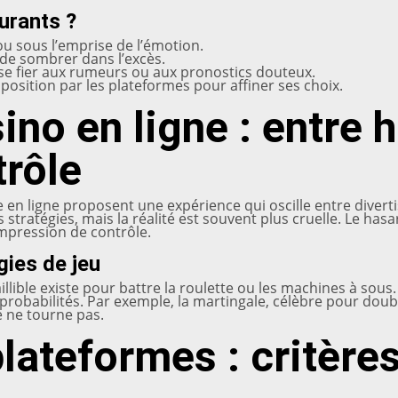
urants ?
ou sous l’emprise de l’émotion.
r de sombrer dans l’excès.
se fier aux rumeurs ou aux pronostics douteux.
isposition par les plateformes pour affiner ses choix.
ino en ligne : entre 
trôle
e en ligne proposent une expérience qui oscille entre divert
 stratégies, mais la réalité est souvent plus cruelle. Le has
mpression de contrôle.
gies de jeu
illible existe pour battre la roulette ou les machines à sous
probabilités. Par exemple, la martingale, célèbre pour doub
e ne tourne pas.
lateformes : critère