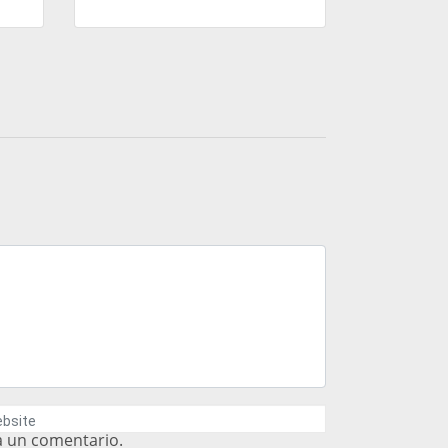
a un comentario.