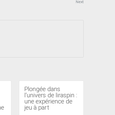
Next
Plongée dans
l’univers de liraspin :
une expérience de
me
jeu à part