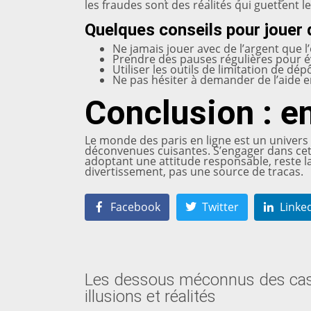
les fraudes sont des réalités qui guettent
Quelques conseils pour jouer
Ne jamais jouer avec de l’argent que 
Prendre des pauses régulières pour évi
Utiliser les outils de limitation de dé
Ne pas hésiter à demander de l’aide 
Conclusion : e
Le monde des paris en ligne est un univers f
déconvenues cuisantes. S’engager dans cet
adoptant une attitude responsable, reste la
divertissement, pas une source de tracas.
Facebook
Twitter
Linke
Les dessous méconnus des casin
illusions et réalités