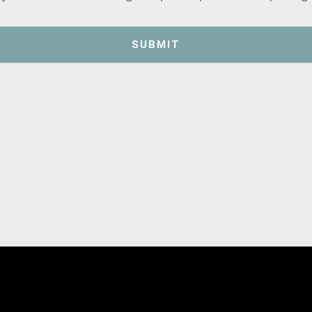
i
s
l
i
*
t
e
SUBMIT