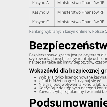
Kasyno A
Ministerstwo Finansów RP
Kasyno B
Ministerstwo Finansów RP
Kasyno C
Ministerstwo Finansów RP
Ranking wybranych kasyn online w Polsce (
Bezpieczeństw
Bezpieczeństwo graczy jest priorytetem d
szyfrowania danych, co gwarantuje ochronę
narzędzia takie jak limity depozytów, czas
Wskazówki dla bezpiecznej gry
Wybieraj tylko licencjonowane kasyna
Ustal budżet na grę i trzymaj się go.
Nie graj pod wpływem alkoholu lub w
Korzystaj z dostępnych narzędzi kontro
Zawsze czytaj regulaminy i warunki b
Podsumowani