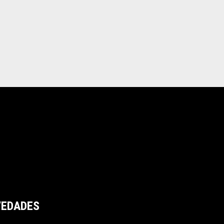
VEDADES