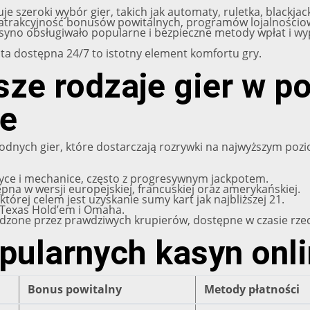
e szeroki wybór gier, takich jak automaty, ruletka, blackjac
trakcyjność bonusów powitalnych, programów lojalnościowy
syno obsługiwało popularne i bezpieczne metody wpłat i wypł
ta dostępna 24/7 to istotny element komfortu gry.
sze rodzaje gier w p
ne
dnych gier, które dostarczają rozrywki na najwyższym pozi
yce i mechanice, często z progresywnym jackpotem.
pna w wersji europejskiej, francuskiej oraz amerykańskiej.
tórej celem jest uzyskanie sumy kart jak najbliższej 21.
Texas Hold’em i Omaha.
dzone przez prawdziwych krupierów, dostępne w czasie rze
pularnych kasyn onli
Bonus powitalny
Metody płatności