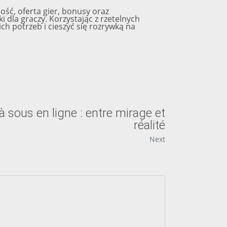
ść, oferta gier, bonusy oraz
 dla graczy. Korzystając z rzetelnych
h potrzeb i cieszyć się rozrywką na
 sous en ligne : entre mirage et
réalité
Next