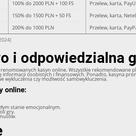
100% do 2000 PLN + 100 FS
Przelew, karta, PayU,
150% do 1500 PLN + 50 FS
Przelew, karta, Netel
200% do 1000 PLN
Przelew, karta, PayPa
2024)
o i odpowiedzialna g
la renomowanych kasyn online. Wszystkie rekomendowane p
 informacji osobistych i finansowych. Ponadto, kasyna pro
owe wykluczenia czy możliwość samowykluczenia.
 online:
.
 złym stanie emocjonalnym.
li gry.
onusów.
e