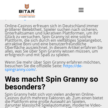
Posted on
22 junio, 2026
By
orion63383
In
Uncategorized
Leave a comment
Online-Casinos erfreuen sich in Deutschland immer
größerer Beliebtheit. Spieler suchen nach sicheren,
unterhaltsamen und lukrativen Plattformen, um ihr
Glück zu versuchen. Spin Granny ist eine solche
Plattform, die sich durch ein vielfältiges Spielangebot,
attraktive Boni und eine benutzerfreundliche
Oberfläche auszeichnet. In diesem Artikel erfahren Sie
alles, was Sie über Spin Granny wissen müssen, um
erfolgreich und mit Spaß zu spielen.
Wenn Sie mehr über Spin Granny erfahren möchten,
besuchen Sie die offizielle Seite:
https://de-
spingranny.com/
.
Was macht Spin Granny so
besonders?
Spin Granny hebt sich von vielen anderen Online-
Casinos durch mehrere Faktoren ab. Zum einen bietet
die Plattform eine große Auswahl an Spielen,
darunter klassische Spielautomaten, moderne Video-