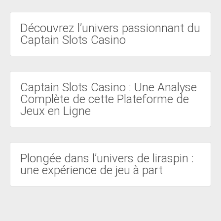
Découvrez l’univers passionnant du
Captain Slots Casino
Captain Slots Casino : Une Analyse
Complète de cette Plateforme de
Jeux en Ligne
Plongée dans l’univers de liraspin :
une expérience de jeu à part