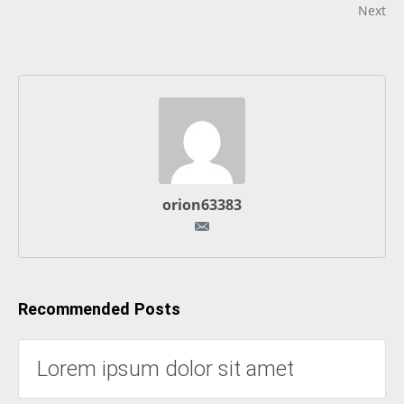
Next
orion63383
Recommended Posts
Lorem ipsum dolor sit amet