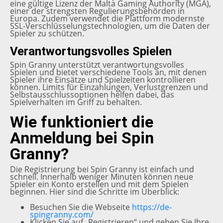
eine gültige Lizenz der Malta Gaming Authority (MGA),
einer der strengsten Regulierungsbehörden in
Europa. Zudem verwendet die Plattform modernste
SSL-Verschlüsselungstechnologien, um die Daten der
Spieler zu schützen.
Verantwortungsvolles Spielen
Spin Granny unterstützt verantwortungsvolles
Spielen und bietet verschiedene Tools an, mit denen
Spieler ihre Einsätze und Spielzeiten kontrollieren
können. Limits für Einzahlungen, Verlustgrenzen und
Selbstausschlussoptionen helfen dabei, das
Spielverhalten im Griff zu behalten.
Wie funktioniert die
Anmeldung bei Spin
Granny?
Die Registrierung bei Spin Granny ist einfach und
schnell. Innerhalb weniger Minuten können neue
Spieler ein Konto erstellen und mit dem Spielen
beginnen. Hier sind die Schritte im Überblick:
Besuchen Sie die Webseite
https://de-
spingranny.com/
Klicken Sie auf „Registrieren“ und geben Sie Ihre