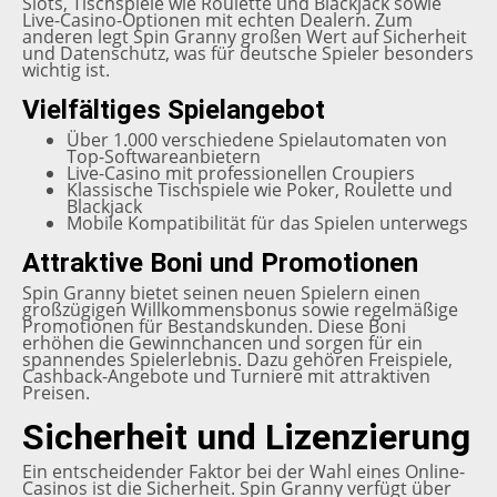
Slots, Tischspiele wie Roulette und Blackjack sowie
Live-Casino-Optionen mit echten Dealern. Zum
anderen legt Spin Granny großen Wert auf Sicherheit
und Datenschutz, was für deutsche Spieler besonders
wichtig ist.
Vielfältiges Spielangebot
Über 1.000 verschiedene Spielautomaten von
Top-Softwareanbietern
Live-Casino mit professionellen Croupiers
Klassische Tischspiele wie Poker, Roulette und
Blackjack
Mobile Kompatibilität für das Spielen unterwegs
Attraktive Boni und Promotionen
Spin Granny bietet seinen neuen Spielern einen
großzügigen Willkommensbonus sowie regelmäßige
Promotionen für Bestandskunden. Diese Boni
erhöhen die Gewinnchancen und sorgen für ein
spannendes Spielerlebnis. Dazu gehören Freispiele,
Cashback-Angebote und Turniere mit attraktiven
Preisen.
Sicherheit und Lizenzierung
Ein entscheidender Faktor bei der Wahl eines Online-
Casinos ist die Sicherheit. Spin Granny verfügt über