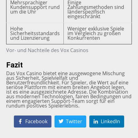
Mehrsprachiger
Einige
Kundensupport rund
Zahlungsmethoden sind
um die Uhr
länderspezifisch
eingeschränkt
Hohe
Weniger exklusive Spiele
Sicherheitsstandards
im Vergleich zu großen
und Lizenzierung
Konkurrenten
Vor- und Nachteile des Vox Casinos
Fazit
Das Vox Casino bietet eine ausgewogene Mischung
aus Sicherheit, Spielvielfalt und
Benutzerfreundlichkeit. Für Spieler, die Wert auf eine
seriöse Plattform mit einem breiten Angebot legen,
ist es eine ausgezeichnete Adresse. Die Kombination
aus modernen Technologien, fairen Bedingungen und
einem engagierten Support-Team sorgt für ein
rundum positives Spielerlebnis.
Facebook
Twitter
LinkedIn