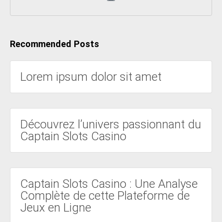
Recommended Posts
Lorem ipsum dolor sit amet
Découvrez l’univers passionnant du
Captain Slots Casino
Captain Slots Casino : Une Analyse
Complète de cette Plateforme de
Jeux en Ligne