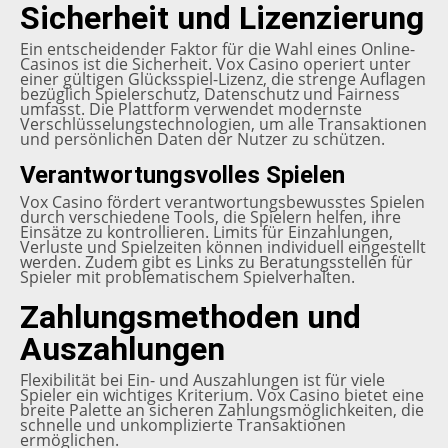
Sicherheit und Lizenzierung
Ein entscheidender Faktor für die Wahl eines Online-
Casinos ist die Sicherheit. Vox Casino operiert unter
einer gültigen Glücksspiel-Lizenz, die strenge Auflagen
bezüglich Spielerschutz, Datenschutz und Fairness
umfasst. Die Plattform verwendet modernste
Verschlüsselungstechnologien, um alle Transaktionen
und persönlichen Daten der Nutzer zu schützen.
Verantwortungsvolles Spielen
Vox Casino fördert verantwortungsbewusstes Spielen
durch verschiedene Tools, die Spielern helfen, ihre
Einsätze zu kontrollieren. Limits für Einzahlungen,
Verluste und Spielzeiten können individuell eingestellt
werden. Zudem gibt es Links zu Beratungsstellen für
Spieler mit problematischem Spielverhalten.
Zahlungsmethoden und
Auszahlungen
Flexibilität bei Ein- und Auszahlungen ist für viele
Spieler ein wichtiges Kriterium. Vox Casino bietet eine
breite Palette an sicheren Zahlungsmöglichkeiten, die
schnelle und unkomplizierte Transaktionen
ermöglichen.