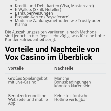
Kredit- und Debitkarten (Visa, Mastercard)
E-Wallets (Skrill, Neteller)
Banküberweisungen
Prepaid-Karten (Paysafecard)
Moderne Zahlungsmethoden wie Trustly oder
Klarna
Die Auszahlungszeiten variieren je nach Methode,
sind jedoch in der Regel sehr zügig, was für eine hohe
Kundenzufriedenheit sorgt.
Vorteile und Nachteile von
Vox Casino im Überblick
Vorteile
Nachteile
Großes Spielangebot
Manche
mit Live-Casino
Bonusbedingungen
könnten klarer sein
Benutzerfreundliche
Keine telefonische
Webseite und mobile
Hotline verfügbar
App