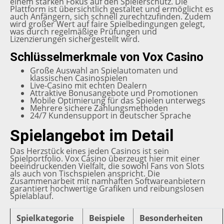
einem starken Fokus auf den Spielerschutz. Die
Plattform ist übersichtlich gestaltet und ermöglicht es
auch Anfängern, sich schnell zurechtzufinden. Zudem
wird großer Wert auf faire Spielbedingungen gelegt,
was durch regelmäßige Prüfungen und
Lizenzierungen sichergestellt wird.
Schlüsselmerkmale von Vox Casino
Große Auswahl an Spielautomaten und
klassischen Casinospielen
Live-Casino mit echten Dealern
Attraktive Bonusangebote und Promotionen
Mobile Optimierung für das Spielen unterwegs
Mehrere sichere Zahlungsmethoden
24/7 Kundensupport in deutscher Sprache
Spielangebot im Detail
Das Herzstück eines jeden Casinos ist sein
Spielportfolio. Vox Casino überzeugt hier mit einer
beeindruckenden Vielfalt, die sowohl Fans von Slots
als auch von Tischspielen anspricht. Die
Zusammenarbeit mit namhaften Softwareanbietern
garantiert hochwertige Grafiken und reibungslosen
Spielablauf.
Spielkategorie
Beispiele
Besonderheiten