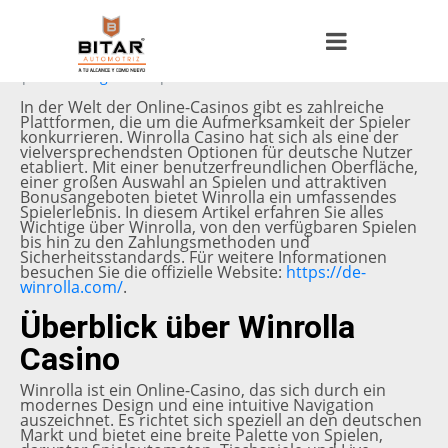
Posted on
22 junio, 2026
By
orion63383
In
Uncategorized
Leave a comment
In der Welt der Online-Casinos gibt es zahlreiche
Plattformen, die um die Aufmerksamkeit der Spieler
konkurrieren. Winrolla Casino hat sich als eine der
vielversprechendsten Optionen für deutsche Nutzer
etabliert. Mit einer benutzerfreundlichen Oberfläche,
einer großen Auswahl an Spielen und attraktiven
Bonusangeboten bietet Winrolla ein umfassendes
Spielerlebnis. In diesem Artikel erfahren Sie alles
Wichtige über Winrolla, von den verfügbaren Spielen
bis hin zu den Zahlungsmethoden und
Sicherheitsstandards. Für weitere Informationen
besuchen Sie die offizielle Website:
https://de-
winrolla.com/
.
Überblick über Winrolla
Casino
Winrolla ist ein Online-Casino, das sich durch ein
modernes Design und eine intuitive Navigation
auszeichnet. Es richtet sich speziell an den deutschen
Markt und bietet eine breite Palette von Spielen,