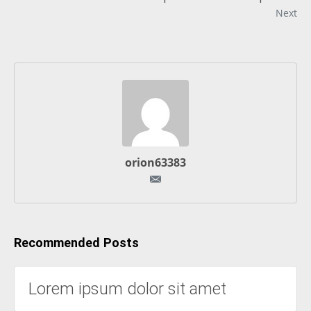
Next
orion63383
Recommended Posts
Lorem ipsum dolor sit amet