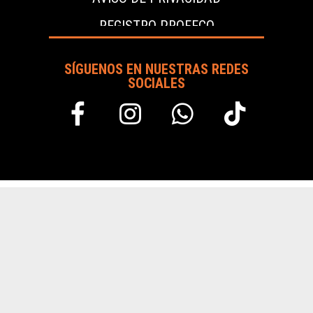
REGISTRO PROFECO
SÍGUENOS EN NUESTRAS REDES
SOCIALES