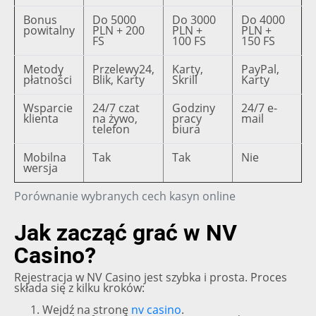
Bonus
Do 5000
Do 3000
Do 4000
powitalny
PLN + 200
PLN +
PLN +
FS
100 FS
150 FS
Metody
Przelewy24,
Karty,
PayPal,
płatności
Blik, Karty
Skrill
Karty
Wsparcie
24/7 czat
Godziny
24/7 e-
klienta
na żywo,
pracy
mail
telefon
biura
Mobilna
Tak
Tak
Nie
wersja
Porównanie wybranych cech kasyn online
Jak zacząć grać w NV
Casino?
Rejestracja w NV Casino jest szybka i prosta. Proces
składa się z kilku kroków:
Wejdź na stronę
nv casino
.