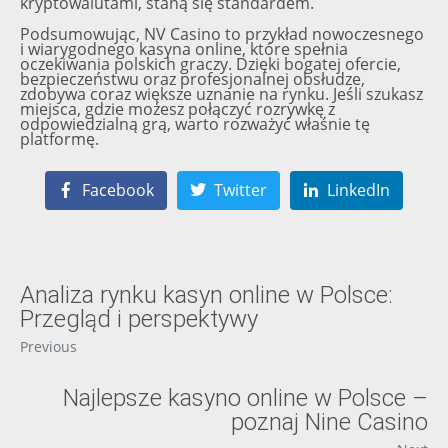
kryptowalutami, staną się standardem.
Podsumowując, NV Casino to przykład nowoczesnego
i wiarygodnego kasyna online, które spełnia
oczekiwania polskich graczy. Dzięki bogatej ofercie,
bezpieczeństwu oraz profesjonalnej obsłudze,
zdobywa coraz większe uznanie na rynku. Jeśli szukasz
miejsca, gdzie możesz połączyć rozrywkę z
odpowiedzialną grą, warto rozważyć właśnie tę
platformę.
Facebook
Twitter
LinkedIn
Analiza rynku kasyn online w Polsce:
Przegląd i perspektywy
Previous
Najlepsze kasyno online w Polsce –
poznaj Nine Casino