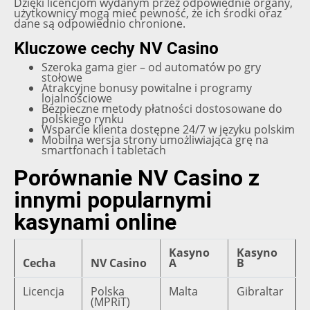
Dzięki licencjom wydanym przez odpowiednie organy,
użytkownicy mogą mieć pewność, że ich środki oraz
dane są odpowiednio chronione.
Kluczowe cechy NV Casino
Szeroka gama gier – od automatów po gry
stołowe
Atrakcyjne bonusy powitalne i programy
lojalnościowe
Bezpieczne metody płatności dostosowane do
polskiego rynku
Wsparcie klienta dostępne 24/7 w języku polskim
Mobilna wersja strony umożliwiająca grę na
smartfonach i tabletach
Porównanie NV Casino z
innymi popularnymi
kasynami online
Kasyno
Kasyno
Cecha
NV Casino
A
B
Licencja
Polska
Malta
Gibraltar
(MPRiT)