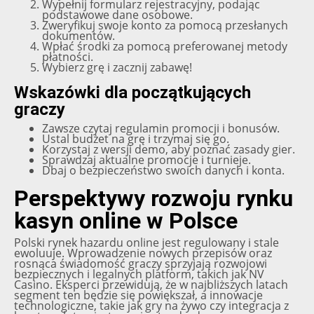
Wypełnij formularz rejestracyjny, podając
podstawowe dane osobowe.
Zweryfikuj swoje konto za pomocą przesłanych
dokumentów.
Wpłać środki za pomocą preferowanej metody
płatności.
Wybierz grę i zacznij zabawę!
Wskazówki dla początkujących
graczy
Zawsze czytaj regulamin promocji i bonusów.
Ustal budżet na grę i trzymaj się go.
Korzystaj z wersji demo, aby poznać zasady gier.
Sprawdzaj aktualne promocje i turnieje.
Dbaj o bezpieczeństwo swoich danych i konta.
Perspektywy rozwoju rynku
kasyn online w Polsce
Polski rynek hazardu online jest regulowany i stale
ewoluuje. Wprowadzenie nowych przepisów oraz
rosnąca świadomość graczy sprzyjają rozwojowi
bezpiecznych i legalnych platform, takich jak NV
Casino. Eksperci przewidują, że w najbliższych latach
segment ten będzie się powiększał, a innowacje
technologiczne, takie jak gry na żywo czy integracja z