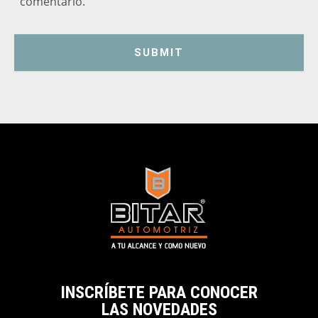
t
comentario.
e
SUBMIT
INSCRÍBETE PARA CONOCER
LAS NOVEDADES