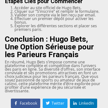
Étapes Clés pour Commencer
Accéder au site officiel de Hugo Bets.
Cliquer sur “S’inscrire” et remplir le formulaire.
Valider son compte via le lien reçu par email.
Effectuer un premier dépôt pour activer les
bonus.
Explorer les différentes sections et placer ses
premiers paris.
Conclusion : Hugo Bets,
Une Option Sérieuse pour
les Parieurs Français
En résumé, Hugo Bets s’impose comme une
plateforme complète et compétitive dans l’univers
des paris en ligne. Sa diversité d’offres, son interface
conviviale et ses promotions attractives en font un
choix judicieux pour les parieurs français. Que vous
soyez passionné de sports ou amateur de jeux de
casino, cette plateforme mérite d’être explorée pour
profiter d’une expérience de jeu sécurisée et
divertissante.
Facebook
Twitter
LinkedIn