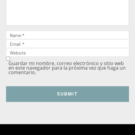
N
a
E
m
m
e
W
a
*
e
i
b
l
s
Guardar mi nombre, correo electrónico y sitio web
*
i
en este navegador para la próxima vez que haga un
t
comentario.
e
SUBMIT