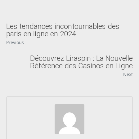
Les tendances incontournables des
paris en ligne en 2024
Previous
Découvrez Liraspin : La Nouvelle
Référence des Casinos en Ligne
Next