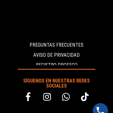
a
i
l
*
PREGUNTAS FRECUENTES
AVISO DE PRIVACIDAD
REGISTRO PROFECO
SÍGUENOS EN NUESTRAS REDES
SOCIALES