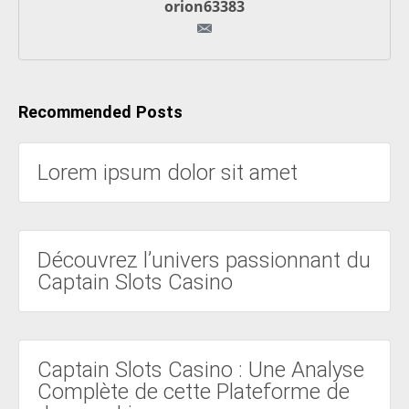
orion63383
Recommended Posts
Lorem ipsum dolor sit amet
Découvrez l’univers passionnant du
Captain Slots Casino
Captain Slots Casino : Une Analyse
Complète de cette Plateforme de