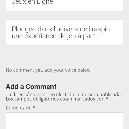
Jeux en Ligne
Plongée dans l’univers de liraspin :
une expérience de jeu à part
No comment yet, add your voice below!
Add a Comment
Tu dirección de correo electrónico no será publicada.
Los campos obligatorios están marcados con
*
Comentario
*