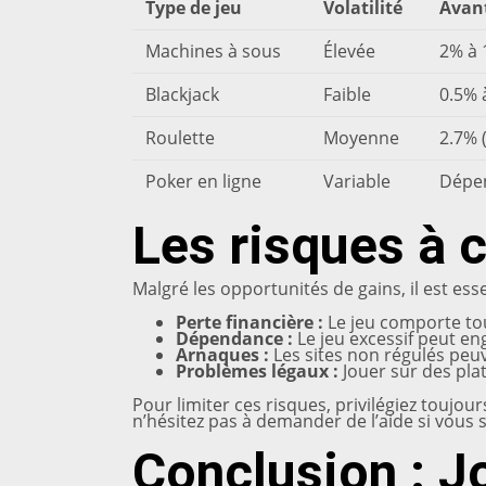
Type de jeu
Volatilité
Avan
Machines à sous
Élevée
2% à
Blackjack
Faible
0.5% 
Roulette
Moyenne
2.7% 
Poker en ligne
Variable
Dépe
Les risques à 
Malgré les opportunités de gains, il est esse
Perte financière :
Le jeu comporte to
Dépendance :
Le jeu excessif peut en
Arnaques :
Les sites non régulés peuv
Problèmes légaux :
Jouer sur des pla
Pour limiter ces risques, privilégiez toujo
n’hésitez pas à demander de l’aide si vous 
Conclusion : J