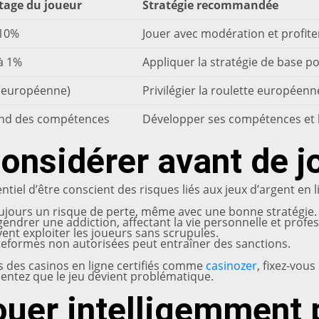
tage du joueur
Stratégie recommandée
 10%
Jouer avec modération et profit
à 1%
Appliquer la stratégie de base p
(européenne)
Privilégier la roulette européen
nd des compétences
Développer ses compétences et li
considérer avant de j
ntiel d’être conscient des risques liés aux jeux d’argent en l
ujours un risque de perte, même avec une bonne stratégie.
gendrer une addiction, affectant la vie personnelle et profes
ent exploiter les joueurs sans scrupules.
teformes non autorisées peut entraîner des sanctions.
urs des casinos en ligne certifiés comme
casinozer
, fixez-vous
sentez que le jeu devient problématique.
ouer intelligemment 