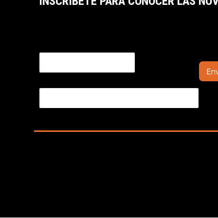
INSCRÍBETE PARA CONOCER LAS NO
Email
En
E
m
a
i
l
*