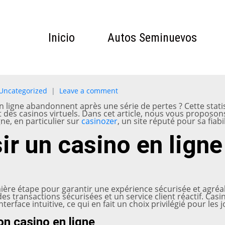
Inicio
Autos Seminuevos
Uncategorized
Leave a comment
n ligne abandonnent après une série de pertes ? Cette stati
t des casinos virtuels. Dans cet article, nous vous proposo
ne, en particulier sur
casinozer
, un site réputé pour sa fiabil
r un casino en ligne 
mière étape pour garantir une expérience sécurisée et agréab
s transactions sécurisées et un service client réactif. Casino
erface intuitive, ce qui en fait un choix privilégié pour les 
on casino en ligne