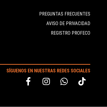
PREGUNTAS FRECUENTES
AVISO DE PRIVACIDAD
REGISTRO PROFECO
SÍGUENOS EN NUESTRAS REDES SOCIALES