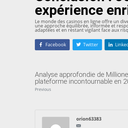
expérience enr
Le monde des casinos en ligne offre un div
une approche équilibrée, informée et respon
adaptées et en restant vigilant face aux ri
Facebook
Twitter
Linke
Analyse approfondie de Millione
plateforme incontournable en 
Previous
orion63383