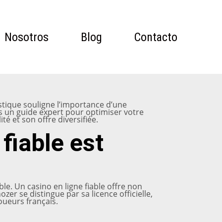
Nosotros
Blog
Contacto
stique souligne l’importance d’une
ns un guide expert pour optimiser votre
ité et son offre diversifiée.
fiable est
le. Un casino en ligne fiable offre non
zer se distingue par sa licence officielle,
joueurs français.