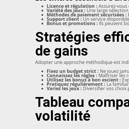
Licence et régulation :
Assurez-vous q
Variété des jeux :
Une large sélection
Méthodes de paiement sécurisées :
P
Support client :
Un service disponible
Bonus et promotions :
Ils peuvent bo
Stratégies eff
de gains
Adopter une approche méthodique est indisp
Fixez un budget strict :
Ne jouez jama
Connaissez les règles :
Maîtriser les 
Utilisez les bonus à bon escient :
Exp
Pratiquez régulièrement :
La familiar
Variez les jeux :
Diversifier vos choix 
Tableau compar
volatilité