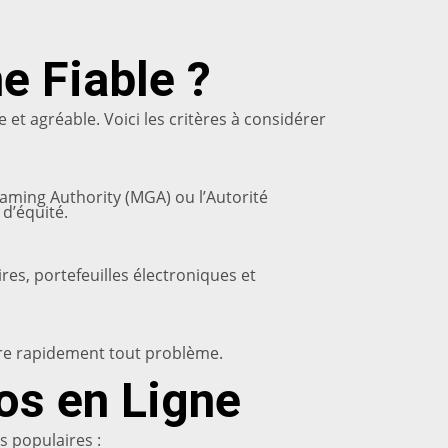
e Fiable ?
 et agréable. Voici les critères à considérer
aming Authority (MGA) ou l’Autorité
 d’équité.
res, portefeuilles électroniques et
udre rapidement tout problème.
os en Ligne
s populaires :