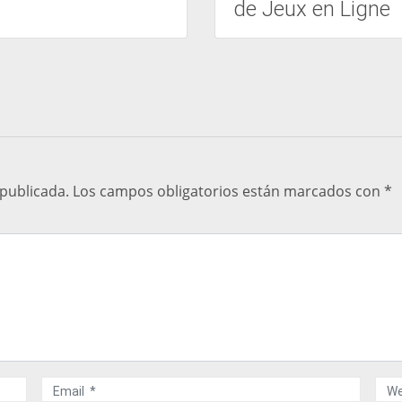
de Jeux en Ligne
 publicada.
Los campos obligatorios están marcados con
*
E
W
m
e