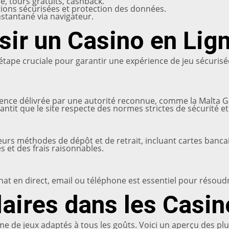
, tours gratuits, cashback.
ions sécurisées et protection des données.
stantané via navigateur.
r un Casino en Lign
 étape cruciale pour garantir une expérience de jeu sécurisée
cence délivrée par une autorité reconnue, comme la Malta G
antit que le site respecte des normes strictes de sécurité et
urs méthodes de dépôt et de retrait, incluant cartes bancai
s et des frais raisonnables.
 chat en direct, email ou téléphone est essentiel pour réso
aires dans les Casin
e de jeux adaptés à tous les goûts. Voici un aperçu des plu