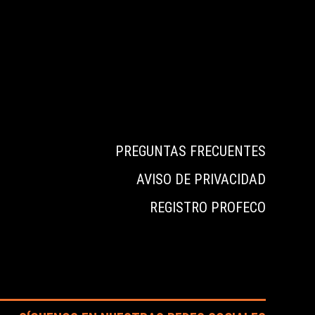
PREGUNTAS FRECUENTES
AVISO DE PRIVACIDAD
REGISTRO PROFECO