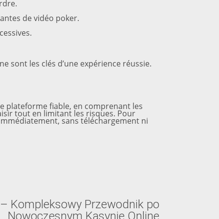
rdre.
iantes de vidéo poker.
cessives.
ine sont les clés d’une expérience réussie.
ne plateforme fiable, en comprenant les
sir tout en limitant les risques. Pour
 immédiatement, sans téléchargement ni
 – Kompleksowy Przewodnik po
Nowoczesnym Kasynie Online