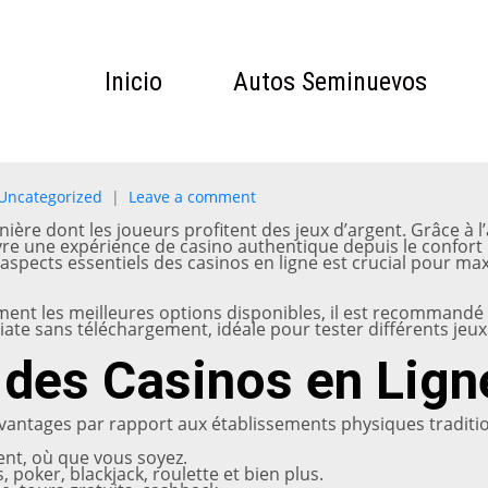
Inicio
Autos Seminuevos
Uncategorized
Leave a comment
ière dont les joueurs profitent des jeux d’argent. Grâce à l’a
vivre une expérience de casino authentique depuis le confor
pects essentiels des casinos en ligne est crucial pour max
ent les meilleures options disponibles, il est recommandé 
te sans téléchargement, idéale pour tester différents jeux
des Casinos en Lign
vantages par rapport aux établissements physiques tradition
nt, où que vous soyez.
 poker, blackjack, roulette et bien plus.