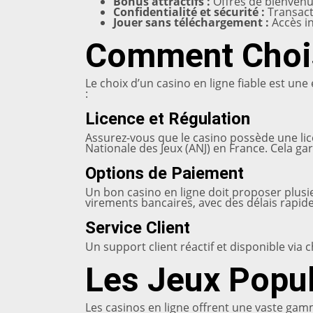
Bonus attractifs :
Offres de bienvenue
Confidentialité et sécurité :
Transact
Jouer sans téléchargement :
Accès in
Comment Choisi
Le choix d’un casino en ligne fiable est une
:
Licence et Régulation
Assurez-vous que le casino possède une li
Nationale des Jeux (ANJ) en France. Cela gar
Options de Paiement
Un bon casino en ligne doit proposer plusie
virements bancaires, avec des délais rapide
Service Client
Un support client réactif et disponible via
Les Jeux Popul
Les casinos en ligne offrent une vaste gamm