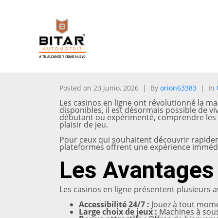
Posted on
23 junio, 2026
By
orion63383
In
Les casinos en ligne ont révolutionné la man
disponibles, il est désormais possible de 
débutant ou expérimenté, comprendre les as
plaisir de jeu.
Pour ceux qui souhaitent découvrir rapidem
plateformes offrent une expérience immédia
Les Avantages 
Les casinos en ligne présentent plusieurs a
Accessibilité 24/7 :
Jouez à tout mome
Large choix de jeux :
Machines à sous,