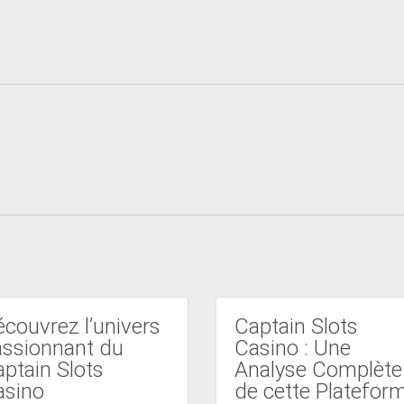
couvrez l’univers
Captain Slots
assionnant du
Casino : Une
ptain Slots
Analyse Complète
asino
de cette Platefor