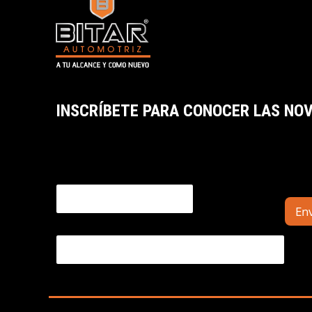
INSCRÍBETE PARA CONOCER LAS NO
Email
En
E
m
a
i
l
*