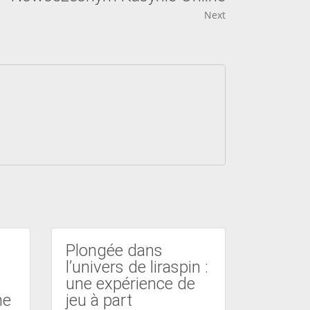
Next
Plongée dans
l’univers de liraspin :
une expérience de
me
jeu à part